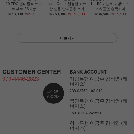
30 EDC 멀티툴 비트키
cade Green 한정판 비브
H-1B2 아날로그 방수 스
트 세트 AS가능
람 샌들 남녀공용 쪼리
포츠 군인 손목시계
￦63,000
￦63,000
￦260,000
￦260,000
￦36,500
￦36,500
더보기
CUSTOMER CENTER
BANK ACCOUNT
070-4446-2823
기업은행 예금주:김석영 (레
너지스)
238-037581-02-018
고객센터
연결하기
국민은행 예금주:김석영 (레
너지스)
069101-04-249591
하나은행 예금주:김석영 (레
너지스)