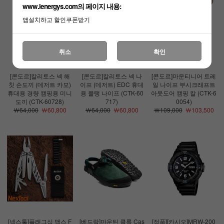
www.lenergys.com의 페이지 내용:
앱설치하고 할인쿠폰받기
취소
확인
[콘도르]칼리토스 넥 해
[콘도르]칼리토스 넥 나
[콘도르]마운티니어 트레
칫 손도끼 (데저트 카모)
이프 (데저트) EDC 휴대
일 나이프 부시크래프트
휴대용 경량 캠핑용 미니
용 풀탱 나이프 (CTK-60
아웃도어 캠핑 칼 (CTK-6
도끼 (CTK-60728)
717)
0054)
￦64,000
￦60,800
￦64,000
￦60,800
￦109,000
￦103,500
[넥스툴]플래그십 맥스 F
[베드락]마운틴 클록 Cas
[정품][카시오]MRW-200