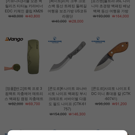
[키유니티]더블 오픈 퀵
[써미트]리치 크루 크로
[포스텐]울트라 35L 다이
릴리즈 티타늄 카라비너
스백 등산 트레킹 둘레길
니마 초경량 백패킹 배낭
EDC 키체인 클립 KM26
여행용 보조가방 US코듀
백팩 등산 여행용 가방
￦48,000
￦40,800
라원단
￦193,000
￦164,000
￦40,000
￦28,000
[정품][반고]트렉 프로 3
[콘도르]K-나이트 파나바
[콘도르]사피토 나이프 E
컴팩트 자충에어 매트리
시토 나이프 백패킹 부시
DC 미니 휴대용 칼 (CTK
스 백패킹 캠핑 자충매트
크래프트 서바이벌 다용
-60741)
￦82,000
￦69,700
도 필드 나이프 (CTK-61
￦96,000
￦91,200
757)
￦154,000
￦146,300