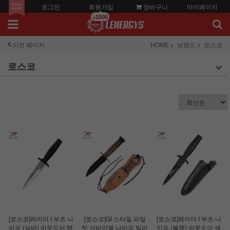
로그인
회원가입
장바구니
마이페이지
+2000
이전 페이지
HOME
브랜드
로스코
로스코
[로스코]레이더 I 부츠 나
[로스코]GI 스타일 파일
[로스코]레이더 I 부츠 나
이프 (실버) 아웃도어 택
럿 서바이벌 나이프 밀리
이프 (블랙) 아웃도어 생