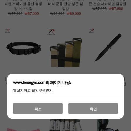
티컬 서바이벌 등산 캠핑
터리 군용 전술 생존 캠
존 전술 서바이벌 캠핑칼
칼 쉬스포함
핑칼
￦57,000
￦57,000
￦57,000
￦57,000
￦80,000
￦80,000
[로스코]택티컬 벨트 (블
[로스코]BDU용 벨트 밀
[로스코]베트남 컴뱃 나
www.lenergys.com의 페이지 내용:
랙) 밀리터리 서바이벌
리터리 군용 허리띠
이프 서바이벌 생존 등산
군용 허리띠
￦15,000
￦15,000
캠핑 칼
앱설치하고 할인쿠폰받기
￦44,000
￦44,000
￦62,000
￦62,000
취소
확인