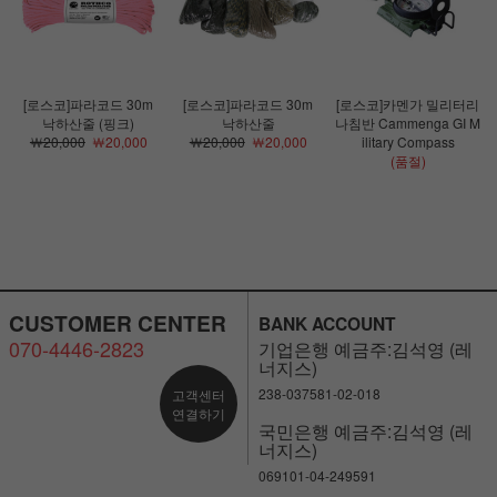
[로스코]파라코드 30m
[로스코]파라코드 30m
[로스코]카멘가 밀리터리
낙하산줄 (핑크)
낙하산줄
나침반 Cammenga GI M
￦20,000
￦20,000
￦20,000
￦20,000
ilitary Compass
(품절)
CUSTOMER CENTER
BANK ACCOUNT
070-4446-2823
기업은행 예금주:김석영 (레
너지스)
238-037581-02-018
고객센터
연결하기
국민은행 예금주:김석영 (레
너지스)
069101-04-249591