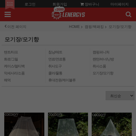
로그인
회원가입
장바구니
마이페이지
+2000
이전 페이지
HOME
캠핑/백패킹
모기장/모기향
모기장/모기향
텐트/타프
침낭/매트
캠핑퍼니처
화로/그릴
연료/연료통
랜턴/버너/난방
케이스/멀티백
취사도구
취사소품
악세사리/소품
쿨러/물통
모기장/모기향
해먹
휴대전원/케이블류