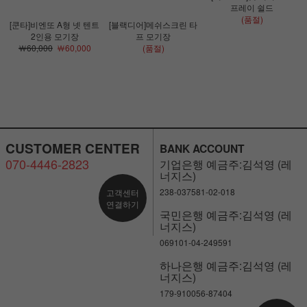
프레이 쉴드
(품절)
[쿤타]비엔또 A형 넷 텐트
[블랙디어]메쉬스크린 타
2인용 모기장
프 모기장
￦60,000
￦60,000
(품절)
CUSTOMER CENTER
BANK ACCOUNT
070-4446-2823
기업은행 예금주:김석영 (레
너지스)
238-037581-02-018
고객센터
연결하기
국민은행 예금주:김석영 (레
너지스)
069101-04-249591
하나은행 예금주:김석영 (레
너지스)
179-910056-87404