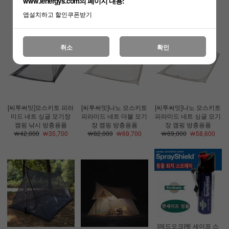
www.lenergys.com의 페이지 내용:
앱설치하고 할인쿠폰받기
취소
확인
[씨투써밋]모스키토 피라
[씨투써밋]나노 모스키토
[씨투써밋]나노 모스키토
미드 네트 싱글 모기장
피라미드 네트 더블 모기
피라미드 네트 싱글 모기
캠핑 낚시 방충용품
장 캠핑 방충용품
장 캠핑 방충용품
￦42,000
￦35,700
￦82,000
￦69,700
￦69,000
￦58,600
[레드오크]펫 세이프 스