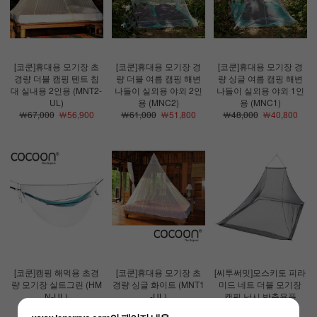
[코쿤]휴대용 모기장 초
[코쿤]휴대용 모기장 경
[코쿤]휴대용 모기장 경
경량 더블 캠핑 텐트 침
량 더블 여름 캠핑 해변
량 싱글 여름 캠핑 해변
대 실내용 2인용 (MNT2-
나들이 실외용 야외 2인
나들이 실외용 야외 1인
UL)
용 (MNC2)
용 (MNC1)
￦67,000
￦56,900
￦61,000
￦51,800
￦48,000
￦40,800
[코쿤]캠핑 해먹용 초경
[코쿤]휴대용 모기장 초
[씨투써밋]모스키토 피라
량 모기장 실트그린 (HM
경량 싱글 화이트 (MNT1
미드 네트 더블 모기장
N-UL)
-UL)
캠핑 낚시 방충용품
￦65,000
￦55,200
￦54,000
￦45,900
￦48,000
￦40,800