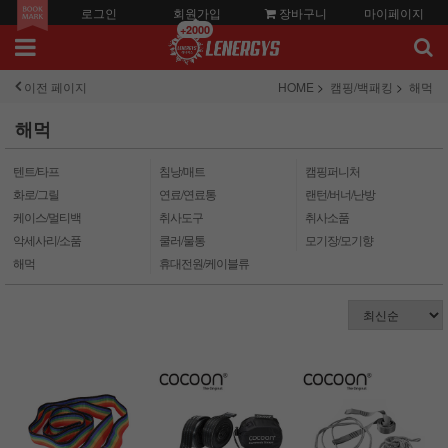
로그인
회원가입
장바구니
마이페이지
+2000
이전 페이지
HOME
캠핑/백패킹
해먹
해먹
텐트/타프
침낭/매트
캠핑퍼니처
화로/그릴
연료/연료통
랜턴/버너/난방
케이스/멀티백
취사도구
취사소품
악세사리/소품
쿨러/물통
모기장/모기향
해먹
휴대전원/케이블류