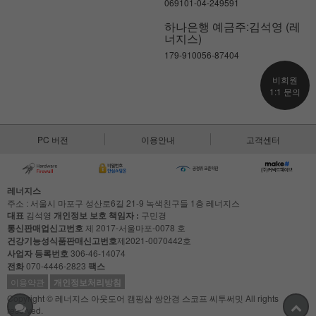
069101-04-249591
하나은행 예금주:김석영 (레
너지스)
179-910056-87404
비회원
1:1 문의
PC 버전
이용안내
고객센터
레너지스
주소 : 서울시 마포구 성산로6길 21-9 녹색친구들 1층 레너지스
대표
김석영
개인정보 보호 책임자 :
구민경
통신판매업신고번호
제 2017-서울마포-0078 호
건강기능성식품판매신고번호
제2021-0070442호
사업자 등록번호
306-46-14074
전화
070-4446-2823
팩스
이용약관
개인정보처리방침
Copyright © 레너지스 아웃도어 캠핑샵 쌍안경 스코프 씨투써밋 All rights
reserved.