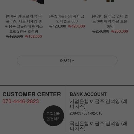
[씨투써밋]프로 해먹 더
[루엣비든]극동계 버섬
[루엣비든]버섬 언더 퀼
블 라임 세트 백패킹 캠
언더퀼트 800
트 300 해먹 하단 보온
핑용품 그물침대 해먹스
￦420,000
￦420,000
침낭
트랩 2인용 초경량
￦250,000
￦250,000
￦120,000
￦102,000
더보기
CUSTOMER CENTER
BANK ACCOUNT
070-4446-2823
기업은행 예금주:김석영 (레
너지스)
238-037581-02-018
고객센터
연결하기
국민은행 예금주:김석영 (레
너지스)