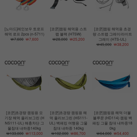
[노마드]레인보우 토로프
[코쿤]캠핑 해먹용 스트
[코쿤]캠핑 해먹용 초경
해먹 로프 2pcs (n-5711)
랩 블랙 (HTSW)
량 스트랩 그레이/라이트
￦7,600
￦7,600
￦28,000
￦25,200
그레이 (HTS-UL)
￦45,000
￦38,200
[코쿤]초경량 캠핑용 모
[코쿤]초경량 캠핑용 해
[코쿤]캠핑용 해먹 더블
기장 해먹 올리브그린 (H
먹 올리브그린 (HS111-
블루문 (HD114) 캠핑 백
NS111-UL) 해충차단 그
UL) 백패킹 여행용 그물
패킹 그물 침대 내하중18
물침대 내하중140kg
침대 내하중 140kg
0kg
￦133,000
￦113,000
￦102,000
￦86,700
￦64,000
￦54,400