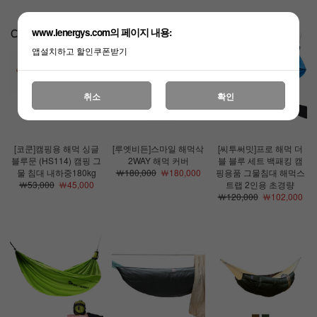
www.lenergys.com의 페이지 내용:
앱설치하고 할인쿠폰받기
취소
확인
[코쿤]캠핑용 해먹 싱글
[루엣비든]스마일 해먹삭
[씨투써밋]프로 해먹 더
블루문 (HS114) 캠핑 그
2WAY 해먹 커버
블 블루 세트 백패킹 캠
물 침대 내하중180kg
￦180,000
￦180,000
핑용품 그물침대 해먹스
￦53,000
￦45,000
트랩 2인용 초경량
￦120,000
￦102,000