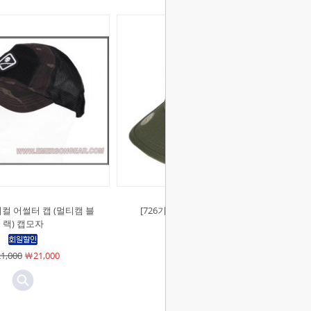
컬 어썰터 캡 (멀티캠 블
[726기어]에어본 브림모자 (OD)
랙) 캡모자
￦12,000
￦12,000
1,000
￦21,000