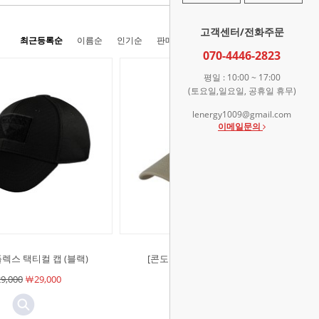
고객센터/전화주문
최근등록순
이름순
인기순
판매순
높은가격순
낮은가격순
070-4446-2823
평일 : 10:00 ~ 17:00
(토요일,일요일, 공휴일 휴무)
lenergy1009@gmail.com
이메일문의
렉스 택티컬 캡 (블랙)
[콘도르]플렉스 택티컬 캡 (탄)
9,000
￦29,000
￦29,000
￦29,000