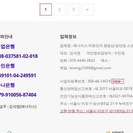
1
2
3
좌안내
업체정보
기업은행
업체명 : 레너지스 아웃도어 캠핑샵 쌍안경 스
대표 : 김석영
개인정보담당자 : 구민경
38-037581-02-018
전화 : 070-4446-2823
팩스 :
국민은행
메일 : lenergy1009@gmail.com
69101-04-249591
사업자등록번호 : 306-46-14074
VIEW
하나은행
통신판매업신고번호 : 제 2017-서울마포-0078
79-910056-87404
건강기능성식품판매신고번호 : 제2021-00704
주소 : 서울시 마포구 성산로6길 21-9 녹색친
금주 : 김석영(레너지스)
교환,반품 주소 : 서울시 마포구 성산로6길 21