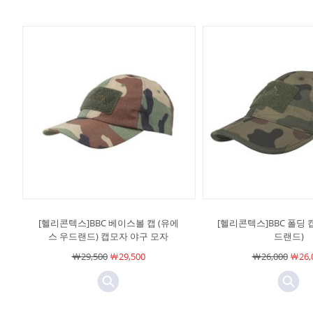
[헬리콘텍스]BBC 베이스볼 캡 (유에
[헬리콘텍스]BBC 폴딩 
스 우드랜드) 캡모자 야구 모자
드랜드)
￦29,500
￦29,500
￦26,000
￦26,