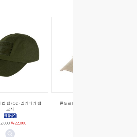
컬 캡 (OD) 밀리터리 캡
[콘도르]TCM 메쉬 택티컬 캡 (탄) 밀
모자
리터리 캡모자
2,000
￦22,000
￦22,000
￦22,000