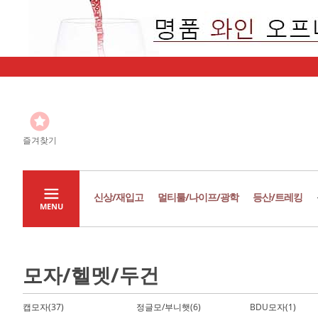
즐겨찾기
신상/재입고
멀티툴/나이프/광학
등산/트레킹
MENU
모자/헬멧/두건
캡모자(37)
정글모/부니햇(6)
BDU모자(1)