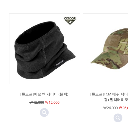
[콘도르]써모 넥 게이터 (블랙)
[콘도르]TCM 메쉬 택티
캠) 밀리터리
￦12,000
￦12,000
￦26,000
￦26,