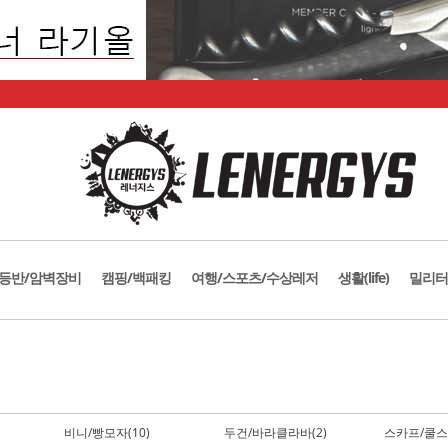
등반/암벽장비
캠핑/백패킹
여행/스포츠/수상레저
생활(life)
밀리터
비니/빵모자(10)
두건/바라클라바(2)
스카프/쿨스