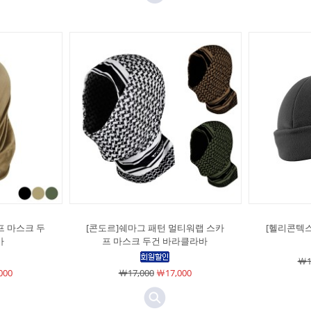
프 마스크 두
[콘도르]쉐마그 패턴 멀티워랩 스카
[헬리콘텍스
바
프 마스크 두건 바라클라바
￦1
000
￦17,000
￦17,000