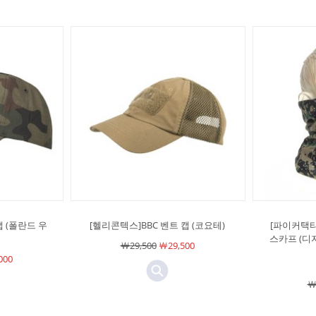
캡 (폴란드 우
[헬리콘텍스]BBC 벤트 캡 (코요테)
[파이커택
스카프 (디
￦29,500
￦29,500
000
￦