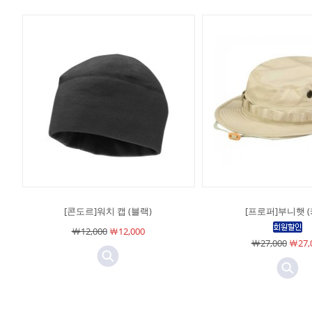
[콘도르]워치 캡 (블랙)
[프로퍼]부니햇 (
￦12,000
￦12,000
￦27,000
￦27,