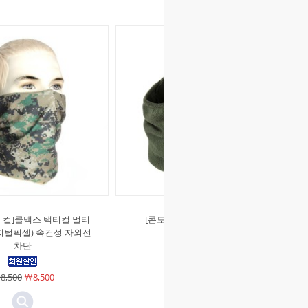
티컬]쿨맥스 택티컬 멀티
[콘도르]써모 넥 게이터 (OD)
지털픽셀) 속건성 자외선
￦12,000
￦12,000
차단
8,500
￦8,500