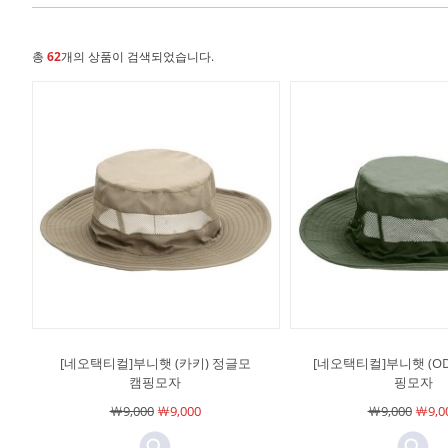
총
62
개의 상품이 검색되었습니다.
[네오택티컬]부니햇 (카키) 정글모
[네오택티컬]부니햇 (OD
캠핑모자
핑모자
￦9,000
￦9,000
￦9,000
￦9,0