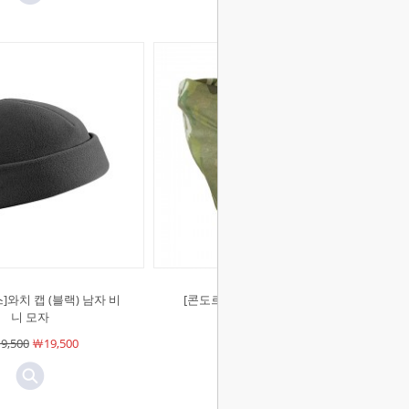
]와치 캡 (블랙) 남자 비
[콘도르]플리스 멀티 랩 (멀티캠)
니 모자
￦23,000
￦23,000
9,500
￦19,500