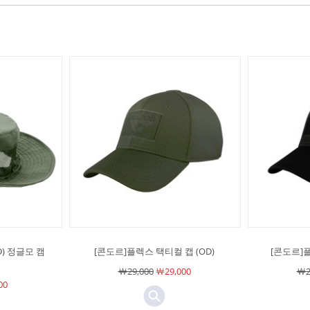
) 정글모 캠
[콘도르]플렉스 택티컬 캡 (OD)
[콘도르]플
￦29,000
￦29,000
￦2
00