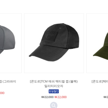
캡 (그라파이
[콘도르]TCM 메쉬 택티컬 캡 (블랙)
[콘도르]택티
밀리터리모자
000
￦22,000
￦22,000
￦2