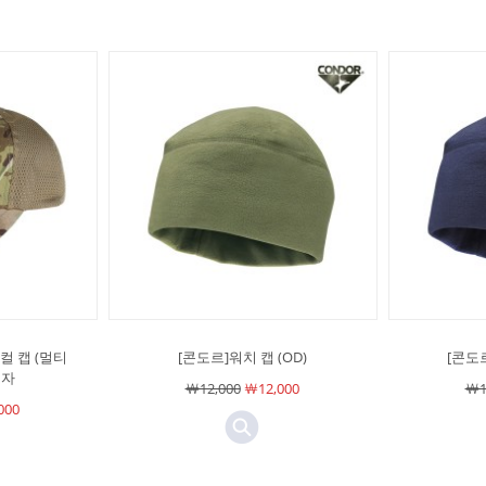
컬 캡 (멀티
[콘도르]워치 캡 (OD)
[콘도
모자
￦12,000
￦12,000
￦1
000