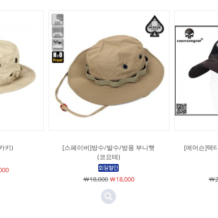
카키)
[스페이버]방수/발수/방풍 부니햇
[에머슨]택티
(코요테)
000
￦18,000
￦18,000
￦2