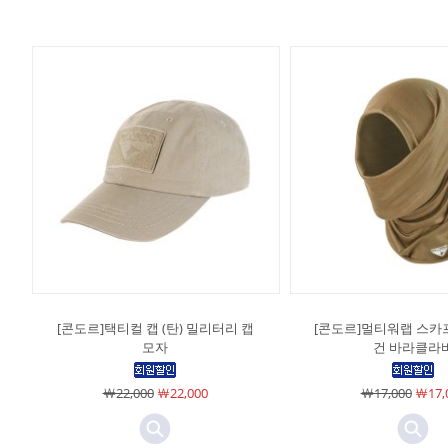
[콘도르]택티컬 캡 (탄) 밀리터리 캡
[콘도르]멀티워랩 스카
모자
건 바라클라
￦22,000
￦22,000
￦17,000
￦17,