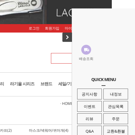
로그인
회원가입
마이페이지
주문조회
장바구니
배송조회
QUICK MENU
리
라기올 시리즈
브랜드
세일/기획존
공지사항
내정보
· HOME
>
밀리터리
>
모자/헬멧/두건
이벤트
관심목록
리뷰
주문
카프(2)
마스크/넥워머/귀마개(4)
Q&A
교환&환불