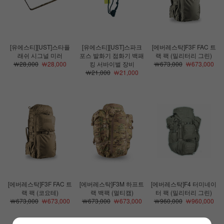
[유에스티][UST]스타플
[유에스티][UST]스파크
[에버레스탁]F3F FAC 트
래쉬 시그널 미러
포스 발화기 점화기 백패
랙 팩 (밀리터리 그린)
￦28,000
￦28,000
킹 서바이벌 장비
￦673,000
￦673,000
￦21,000
￦21,000
[에버레스탁]F3F FAC 트
[에버레스탁]F3M 하프트
[에버레스탁]F4 터미네이
랙 팩 (코요테)
랙 백팩 (멀티캠)
터 팩 (밀리터리 그린)
￦673,000
￦673,000
￦673,000
￦673,000
￦960,000
￦960,000