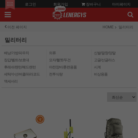
로그인
회원가입
장바구니
마이페이지
+2000
이전 페이지
HOME
밀리터리
밀리터리
배낭/가방/파우치
의류
신발/깔창/양말
장갑/벨트/보호대
모자/헬멧/두건
고글/선글라스
후레쉬/랜턴/헤드랜턴
야전장비/훈련용품
시계
세탁/수선/버클/파라코드
전투식량
비상용품
액세서리