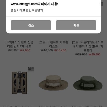
www.lenergys.com의 페이지 내용:
앱설치하고 할인쿠폰받기
취소
확인
[ETC]캐리어 벨트 잠금
[고보]T3 랜야드 카드홀
[고보]T4 폴리카보네이트
터짐 방지 2개 세트
더호환
배지 홀더 지갑 (블랙) 카
￦7,900
￦7,900
￦16,400
￦16,400
드홀더
￦29,800
￦29,800