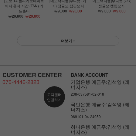
[고보]T4 폴리카보네이트
[네오택티컬]부니햇 (카
[네오택티컬]부니햇 (OD)
배지 홀더 지갑 (TAN) 카
키) 정글모 캠핑모자
정글모 캠핑모자
드홀더
￦9,000
￦9,000
￦9,000
￦9,000
￦29,800
￦29,800
더보기
CUSTOMER CENTER
BANK ACCOUNT
070-4446-2823
기업은행 예금주:김석영 (레
너지스)
238-037581-02-018
고객센터
연결하기
국민은행 예금주:김석영 (레
너지스)
069101-04-249591
하나은행 예금주:김석영 (레
너지스)