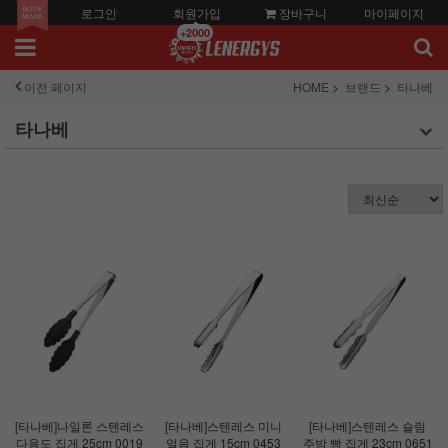
로그인
회원가입
장바구니
마이페이지
+2000
이전 페이지
HOME
브랜드
타나베
타나베
[타나베]나일론 스텐레스
[타나베]스텐레스 미니
[타나베]스텐레스 슬림
다용도 집게 25cm 0019
얼음 집게 15cm 0453
주방 빵 집게 23cm 0651