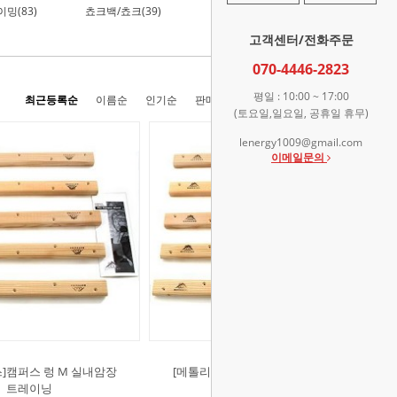
밍(83)
쵸크백/쵸크(39)
산업/안전용품(282)
고객센터/전화주문
070-4446-2823
평일 : 10:00 ~ 17:00
최근등록순
이름순
인기순
판매순
높은가격순
낮은가격순
(토요일,일요일, 공휴일 휴무)
lenergy1009@gmail.com
이메일문의
]캠퍼스 렁 M 실내암장
[메톨리우스]캠퍼스 렁 L 실내암장
트레이닝
트레이닝