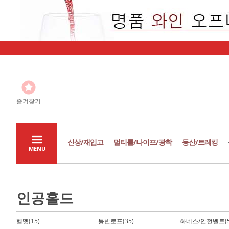
즐겨찾기
신상/재입고
멀티툴/나이프/광학
등산/트레킹
MENU
인공홀드
헬멧(15)
등반로프(35)
하네스/안전벨트(5