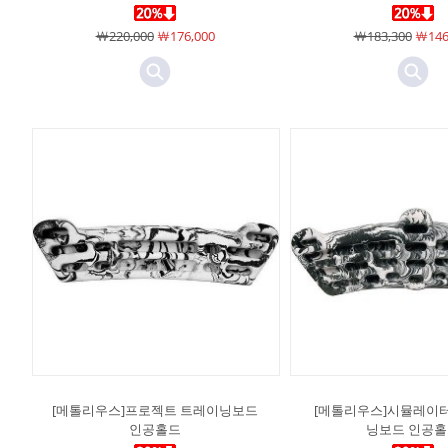
￦220,000
￦176,000
￦183,300
￦146
[메톨리우스]프로젝트 트레이닝보드
[메톨리우스]시뮬레이터
인공홀드
닝보드 인공