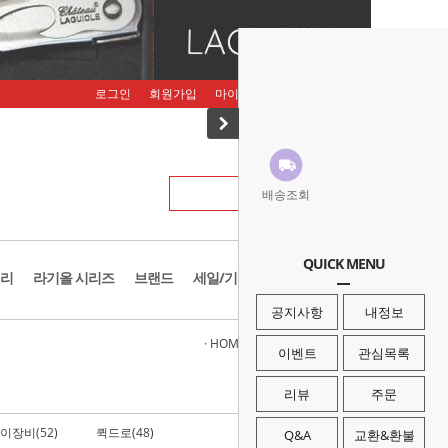
로그인
회원가입
마이페이지
주문조회
장바구니
배송조회
QUICK MENU
리
라기올 시리즈
브랜드
세일/기획존
공지사항
내정보
· HOME
>
등반/암벽장비
>
인공홀드
이벤트
관심목록
리뷰
주문
이장비(52)
퀵드로(48)
카라비너(81)
Q&A
교환&환불