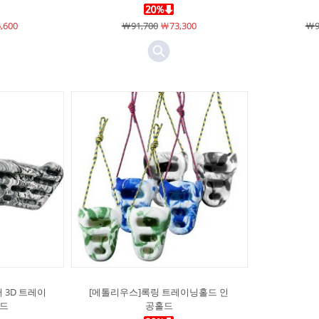
,600
￦91,700
￦73,300
￦9
 3D 트레이
[메톨리우스]록링 트레이닝홀드 인
홀드
공홀드