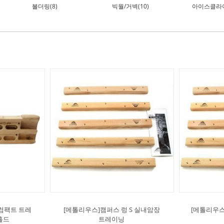
볼더링(8)
빅월/거벽(10)
아이스클라이
컴팩트 트레
[메톨리우스]캠퍼스 렁 S 실내암장
[메톨리우스
홀드
트레이닝