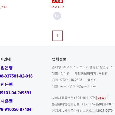
,700
Sold Out
1
좌안내
업체정보
기업은행
업체명 : 레너지스 아웃도어 캠핑샵 쌍안경 스
대표 : 김석영
개인정보담당자 : 구민경
38-037581-02-018
전화 : 070-4446-2823
팩스 :
국민은행
메일 : lenergy1009@gmail.com
69101-04-249591
사업자등록번호 : 306-46-14074
VIEW
하나은행
통신판매업신고번호 : 제 2017-서울마포-0078
79-910056-87404
건강기능성식품판매신고번호 : 제2021-00704