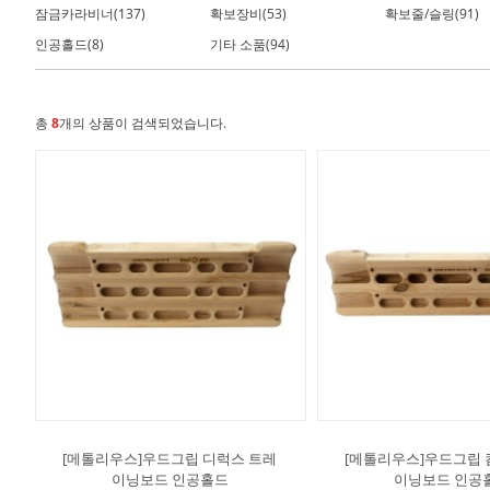
잠금카라비너(137)
확보장비(53)
확보줄/슬링(91)
인공홀드(8)
기타 소품(94)
총
8
개의 상품이 검색되었습니다.
[메톨리우스]우드그립 디럭스 트레
[메톨리우스]우드그립 
이닝보드 인공홀드
이닝보드 인공