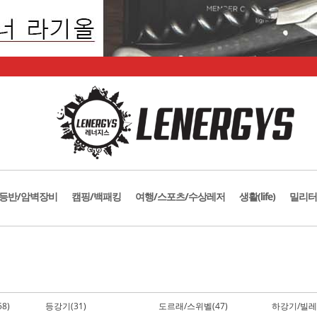
등반/암벽장비
캠핑/백패킹
여행/스포츠/수상레저
생활(life)
밀리터
8)
등강기(31)
도르래/스위벨(47)
하강기/빌레