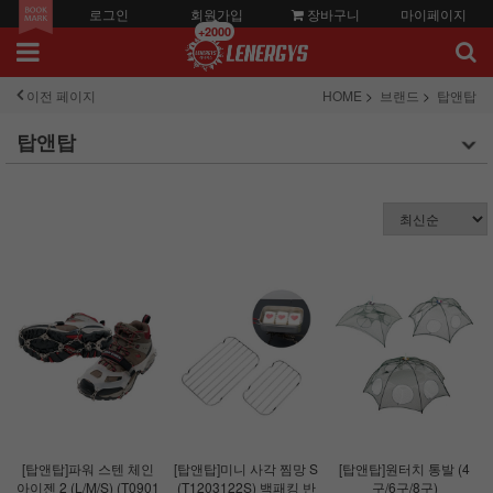
로그인
회원가입
장바구니
마이페이지
+2000
이전 페이지
HOME
브랜드
탑앤탑
탑앤탑
[탑앤탑]파워 스텐 체인
[탑앤탑]미니 사각 찜망 S
[탑앤탑]원터치 통발 (4
아이젠 2 (L/M/S) (T0901
(T1203122S) 백패킹 반
구/6구/8구)