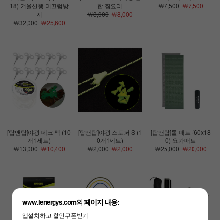
18) 겨울산행 미끄럼방
합 찜요리
￦7,500
￦7,500
지
￦8,000
￦8,000
￦32,000
￦25,600
[탑앤탑]야광 데크 펙 (10
[탑앤탑]야광 스토퍼 S (1
[탑앤탑]롤 매트 (60x18
개1세트)
0개1세트)
0) 요가매트
￦13,000
￦10,400
￦2,000
￦2,000
￦25,000
￦20,000
www.lenergys.com의 페이지 내용:
앱설치하고 할인쿠폰받기