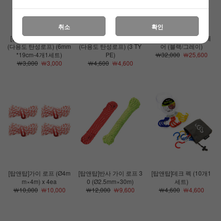
취소
확인
[탑앤탑]스트래치 코드
[탑앤탑]스트래치 코드
[탑앤탑]원터치 폴딩 체
(다용도 탄성로프) (6mm
(다용도 탄성로프) (3 TY
어 (블랙/그레이)
*19cm-4개1세트)
PE)
￦32,000
￦25,600
￦3,000
￦3,000
￦4,600
￦4,600
[탑앤탑]가이 로프 (Ø4m
[탑앤탑]반사 가이 로프 3
[탑앤탑]데크 펙 (10개1
m×4m) x 4ea
0 (Ø2.5mm×30m)
세트)
￦10,000
￦10,000
￦12,000
￦9,600
￦4,600
￦4,600