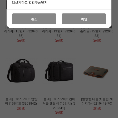
앱설치하고 할인쿠폰받기
취소
확인
[툴레]서브테라 노트북
[툴레]서브테라 노트북
[툴레]서브테라 노트북
아타셰 (15인치) (32040
아타셰 (13인치) (32040
슬리브 (15인치) (32040
85)
84)
83)
(품절)
(품절)
(품절)
[툴레]크로스오버2 랩탑
[툴레]크로스오버2 컨버
[빌링햄]타블렛 슬립 세
백 (16인치) (3203842)
터블 랩탑백 (16인치) (3
이지/탄 (5210448-70)
(품절)
203841)
(품절)
(품절)