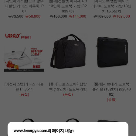
[나잇아이즈]런오프 방수
[툴레]건틀렛 아타셰 4.0
[마타도르]랩탑 베이스
테블릿 케이스 파우치 IP
13인치 노트북 가방 (32
레이어 노트북 가방 13인
67
03975)
치 15.6인치
￦73,500
￦58,800
￦160,000
￦144,000
￦109,000
￦109,000
[이정시스템]라파즈 타블
[툴레]크로스오버2 랩탑
[툴레]서브테라 노트북
렛 PF8611
백 (13인치) 노트북가방
슬리브 (13인치) (32040
(품절)
(품절)
82)
(품절)
www.lenergys.com의 페이지 내용: