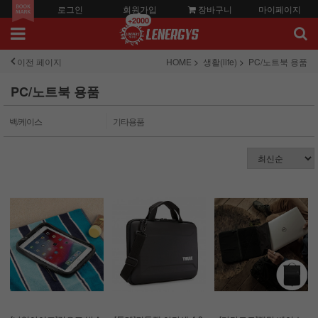
로그인
회원가입
장바구니
마이페이지
+2000
이전 페이지
HOME
생활(life)
PC/노트북 용품
PC/노트북 용품
백/케이스
기타용품