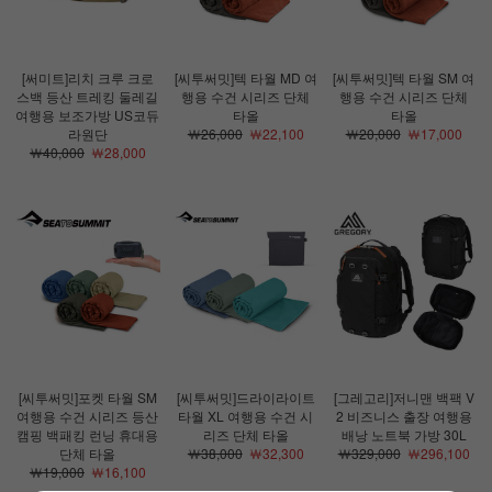
[써미트]리치 크루 크로
[씨투써밋]텍 타월 MD 여
[씨투써밋]텍 타월 SM 여
스백 등산 트레킹 둘레길
행용 수건 시리즈 단체
행용 수건 시리즈 단체
여행용 보조가방 US코듀
타올
타올
라원단
￦26,000
￦22,100
￦20,000
￦17,000
￦40,000
￦28,000
[씨투써밋]포켓 타월 SM
[씨투써밋]드라이라이트
[그레고리]저니맨 백팩 V
여행용 수건 시리즈 등산
타월 XL 여행용 수건 시
2 비즈니스 출장 여행용
캠핑 백패킹 런닝 휴대용
리즈 단체 타올
배낭 노트북 가방 30L
단체 타올
￦38,000
￦32,300
￦329,000
￦296,100
￦19,000
￦16,100