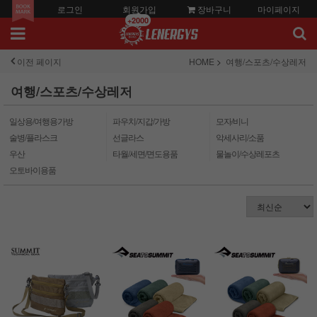
로그인
회원가입
장바구니
마이페이지
+2000
이전 페이지
HOME
여행/스포츠/수상레저
여행/스포츠/수상레저
일상용/여행용가방
파우치/지갑/가방
모자/비니
술병/플라스크
선글라스
악세사리/소품
우산
타월/세면/면도용품
물놀이/수상레포츠
오토바이용품