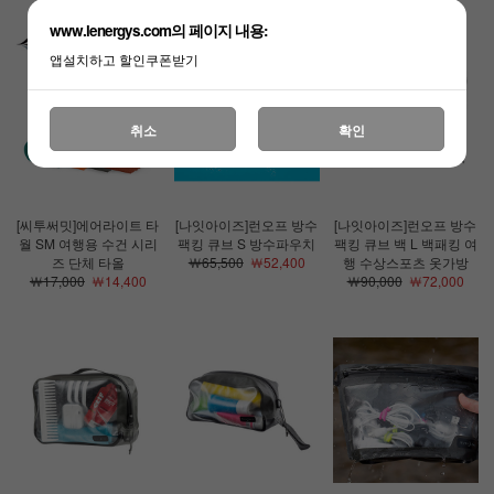
www.lenergys.com의 페이지 내용:
앱설치하고 할인쿠폰받기
취소
확인
[씨투써밋]에어라이트 타
[나잇아이즈]런오프 방수
[나잇아이즈]런오프 방수
월 SM 여행용 수건 시리
팩킹 큐브 S 방수파우치
팩킹 큐브 백 L 백패킹 여
즈 단체 타올
￦65,500
￦52,400
행 수상스포츠 옷가방
￦17,000
￦14,400
￦90,000
￦72,000