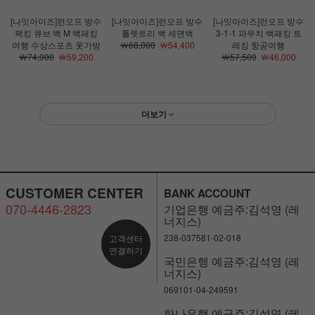
[나잇아이즈]런오프 방수
[나잇아이즈]런오프 방수
[나잇아이즈]런오프 방수
팩킹 큐브 백 M 백패킹
톨렛트리 백 세면백
3-1-1 파우치 백패킹 트
여행 수상스포츠 옷가방
￦68,000
￦54,400
레킹 항공여행
￦74,000
￦59,200
￦57,500
￦46,000
더보기
CUSTOMER CENTER
BANK ACCOUNT
070-4446-2823
기업은행 예금주:김석영 (레
너지스)
238-037581-02-018
고객센터
연결하기
국민은행 예금주:김석영 (레
너지스)
069101-04-249591
하나은행 예금주:김석영 (레