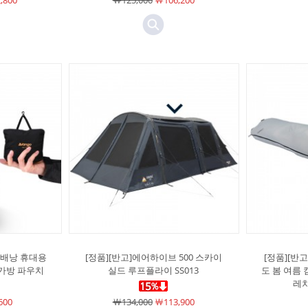
,800
￦125,000
￦106,200
랙 배낭 휴대용
[정품][반고]에어하이브 500 스카이
[정품][반
 가방 파우치
실드 루프플라이 SS013
도 봄 여름 
레차
600
￦134,000
￦113,900