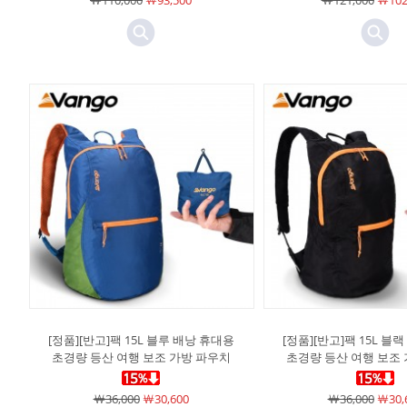
￦110,000
￦93,500
￦121,000
￦102
[정품][반고]팩 15L 블루 배낭 휴대용
[정품][반고]팩 15L 블
초경량 등산 여행 보조 가방 파우치
초경량 등산 여행 보조
￦36,000
￦30,600
￦36,000
￦30,