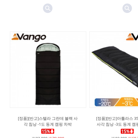
[정품][반고]스텔라 그란데 블랙 사
[정품][반고]아틀라스 3
각 침낭 -1도 동계 캠핑 차박
사각 침낭 -3도 동계 캠