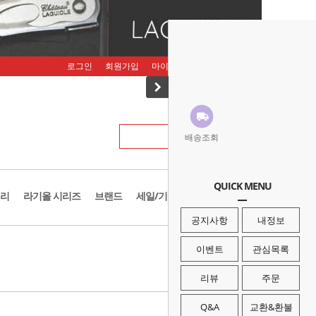
로그인
회원가입
마이페이지
주문조회
장바구니
배송조회
QUICK MENU
리
라기올 시리즈
브랜드
세일/기획존
공지사항
내정보
· HOME
>
브랜드
>
반고
이벤트
관심목록
리뷰
주문
Q&A
교환&환불