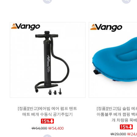
[정품][반고]에어빔 에어 펌프 텐트
[정품][반고]딥 슬립 
매트 베개 수동식 공기주입기
아톰블루 베개 캠핑 백
개 차량용 목
￦64,000
￦54,400
￦29,000
￦24,