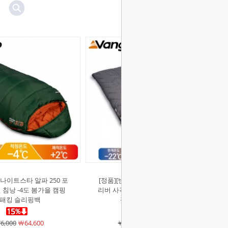
]나이트스타 알파 250 포
[정품][반고]오로라 킹 더블 엑스칼
침낭 -4도 봄가을 캠핑
리버 사각 면침낭 -5도 겨울 차박 캠
패킹 슬리핑백
핑 여행용 슬리핑백
6,000
￦64,600
￦242,000
￦205,700