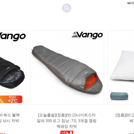
￦10
50 쿼드 블랙
[오늘출발][정품][반고]나이트스타
[정품][반
핑 낚시 차박
알파 350 포그 침낭 -7도 3계절 캠핑
베
백패킹 차박