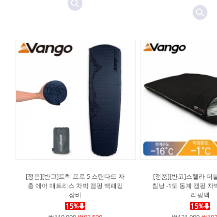
[정품][반고]트렉 프로 5 스탠다드 자
[정품][반고]스텔라 더
충 에어 매트리스 차박 캠핑 백패킹
침낭 -1도 동계 캠핑 차
장비
리핑백