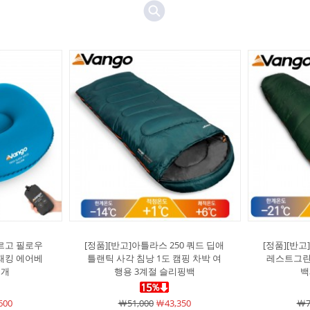
에르고 필로우
[정품][반고]아틀라스 250 쿼드 딥애
[정품][반고
패킹 에어베
틀랜틱 사각 침낭 1도 캠핑 차박 여
레스트그린 
베개
행용 3계절 슬리핑백
백
600
￦51,000
￦43,350
￦7