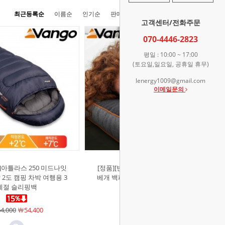
최근등록순
이름순
인기순
판매순
높은가격순
낮은가격순
고객센터/전화주문
070-4446-2823
평일 : 10:00 ~ 17:00
(토요일,일요일, 공휴일 휴무)
lenergy1009@gmail.com
이메일문의
]아틀라스 250 미드나잇
[정품][반고]딥 슬립 메모리 필로우
2도 캠핑 차박 여행용 3
베개 백패킹 차박 캠핑 여행용 휴대
계절 슬리핑백
용 베개
4,000
￦54,400
￦57,000
￦48,400