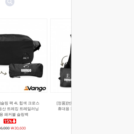
]슬링 팩 4L 힙색 크로스
[정품][반고]트레일 팩 10L 배낭 백팩
 등산 트레킹 트레일러닝
휴대용 접이식 초경량 등산 여행 가
용 패커블 슬링백
방
6,000
￦30,600
￦82,000
￦69,700