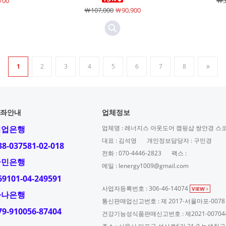
700
￦3
￦107,000
￦90,900
1
2
3
4
5
6
7
8
좌안내
업체정보
기업은행
업체명 : 레너지스 아웃도어 캠핑샵 쌍안경 스
대표 : 김석영
개인정보담당자 : 구민경
38-037581-02-018
전화 : 070-4446-2823
팩스 :
국민은행
메일 : lenergy1009@gmail.com
69101-04-249591
사업자등록번호 : 306-46-14074
VIEW
하나은행
통신판매업신고번호 : 제 2017-서울마포-0078
79-910056-87404
건강기능성식품판매신고번호 : 제2021-00704