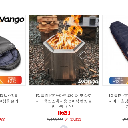
50 엑스칼리
[정품][반고]노마드 파이어 핏 화로
[정품][반고
 여행용 슬리
대 이중연소 휴대용 접이식 캠핑 불
네이비 침낭 
멍 바베큐 장비
700
￦156,000
￦132,600
￦6