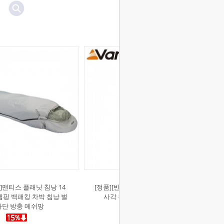
고]맨티스 플래닛 침낭 14
[정품][반고]스텔라 그란데 오아시스
캠핑 백패킹 차박 침낭 벌
사각 침낭 -1도 동계 캠핑 차박
단 방충 메쉬망
￦93,000
￦79,000