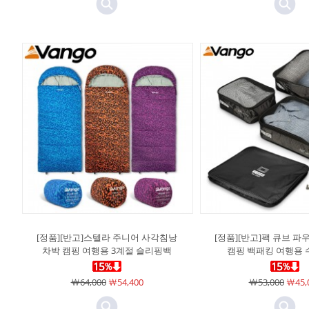
[정품][반고]스텔라 주니어 사각침낭
[정품][반고]팩 큐브 파
차박 캠핑 여행용 3계절 슬리핑백
캠핑 백패킹 여행용 
￦64,000
￦54,400
￦53,000
￦45,