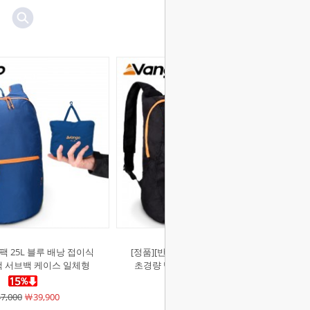
]팩 25L 블루 배낭 접이식
[정품][반고]팩 25L 블랙 배낭 접이식
팩 서브백 케이스 일체형
초경량 백팩 서브백 케이스 일체형
7,000
￦39,900
￦47,000
￦39,900