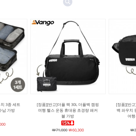
우치 3종 세트
[정품][반고]더플 팩 30L 더플백 캠핑
[정품][반고
수납 가방
여행 헬스 운동 휴대용 초경량 패커
백 파우치
블 가방
여행
000
￦71,000
￦60,300
￦3