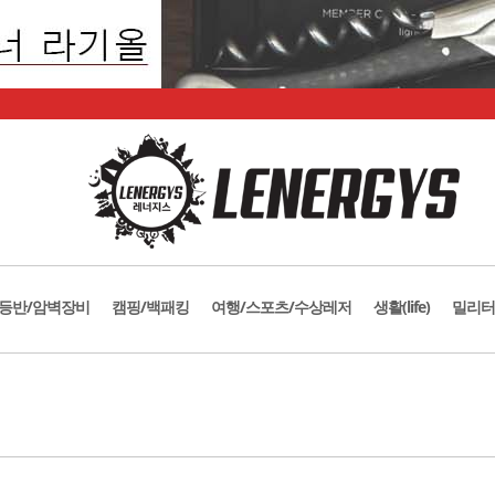
등반/암벽장비
캠핑/백패킹
여행/스포츠/수상레저
생활(life)
밀리터