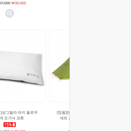
7,000
￦90,900
고]샹그릴라 라지 필로우
[정품][반고]제논 플러스 UL 2 텐트
개 오가닉 코튼
세트 2인용 초경량 백패킹텐트