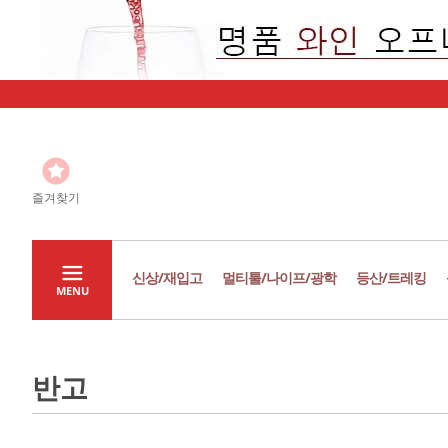
즐겨찾기
신상/재입고
멀티툴/나이프/광학
등산/트레킹
MENU
반고