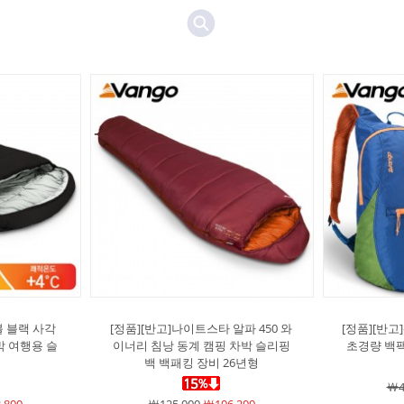
블 블랙 사각
[정품][반고]나이트스타 알파 450 와
[정품][반고
박 여행용 슬
이너리 침낭 동계 캠핑 차박 슬리핑
초경량 백
백 백패킹 장비 26년형
￦4