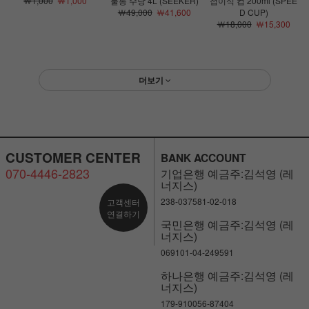
￦1,000
￦1,000
물통 수낭 4L (SEEKER)
접이식 컵 200ml (SPEE
￦49,000
￦41,600
D CUP)
￦18,000
￦15,300
더보기
CUSTOMER CENTER
BANK ACCOUNT
070-4446-2823
기업은행 예금주:김석영 (레
너지스)
238-037581-02-018
고객센터
연결하기
국민은행 예금주:김석영 (레
너지스)
069101-04-249591
하나은행 예금주:김석영 (레
너지스)
179-910056-87404