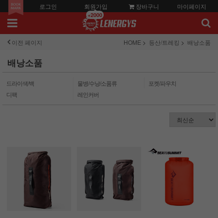
로그인
회원가입
장바구니
마이페이지
+2000
이전 페이지
HOME
등산/트레킹
배낭소품
배낭소품
드라이색/백
물병/수낭/소품류
포켓/파우치
디팩
레인커버