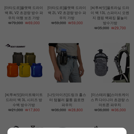
[마타도르]플랫팩 드라이
[마타도르]플랫팩 드라이
[씨투써밋]울트라실 드라
백 8L V2 초경량 방수 파
백 2L V2 초경량 방수 파
이 백 13L 스파이시 오렌
우치 여행 보조 가방
우치 가방
지 캠핑 백패킹 물놀이
￦79,000
￦69,000
￦59,000
￦59,000
방수가방
￦35,000
￦29,700
[씨투써밋]라이트웨이트
[나잇아이즈]드링크 홀스
[미스테리월]스마트케이
드라이 백 3L 시리즈 방
터 텀블러 물통 음료캔
스 R 다이니마 초경량 스
수백 방수가방
파우치
마트폰 파우치
￦21,000
￦17,800
￦36,000
￦28,800
￦36,000
￦36,000