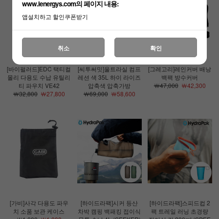
www.lenergys.com의 페이지 내용:
앱설치하고 할인쿠폰받기
취소
확인
[바이펄러드]EDC 택티컬
[씨투써밋]울트라실 컴프
[그레고리]레인커버 배낭
몰리 다용도 수납 유틸리
레션 색 35L 하이 라이즈
백팩 방수커버
티 파우치 VE42
압축색 압축가방
￦47,000
￦42,300
￦32,800
￦27,800
￦69,000
￦58,600
[가비]사각 다용도 파우
[하이드라팩]시커 등산
[하이드라팩]스피드컵 2
치 소품 보관 케이스
차박 캠핑 백패킹 접이식
팩 트레일 러닝 초경량