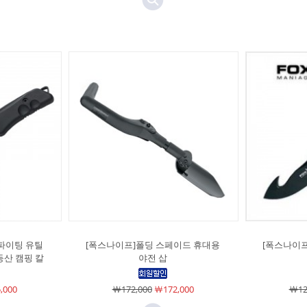
파이팅 유틸
[폭스나이프]폴딩 스페이드 휴대용
[폭스나이
등산 캠핑 칼
야전 삽
,000
￦172,000
￦172,000
￦12