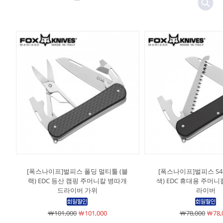
[폭스나이프]벌피스 폴딩 멀티툴 (블
[폭스나이프]벌피스 S4
랙) EDC 등산 캠핑 주머니칼 병따개
색) EDC 휴대용 주머니
드라이버 가위
라이버
￦101,000
￦101,000
￦78,000
￦78,