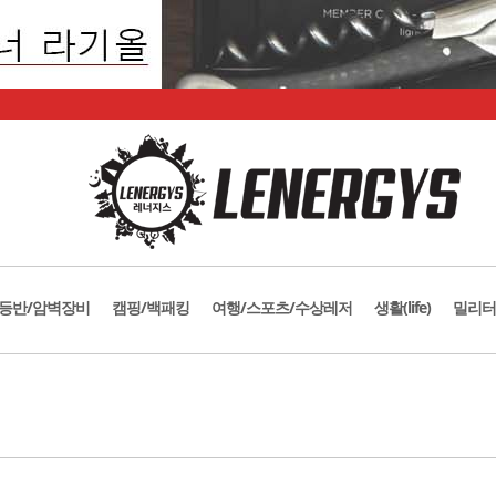
등반/암벽장비
캠핑/백패킹
여행/스포츠/수상레저
생활(life)
밀리터