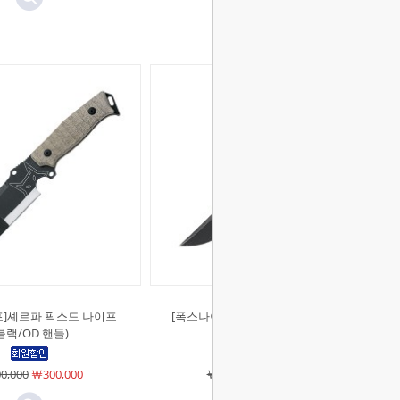
프]셰르파 픽스드 나이프
[폭스나이프]류 택티컬 탄토 나이프
블랙/OD 핸들)
(G10 블랙)
0,000
￦300,000
￦284,000
￦284,000