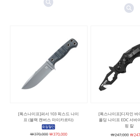
[폭스나이프]퍼서 103 픽스드 나이
[폭스나이프]디자인 바
프 (블랙 캔버스 마이카르타)
폴딩 나이프 EDC 서바
핑 칼
￦370,000
￦370,000
￦247,000
￦247