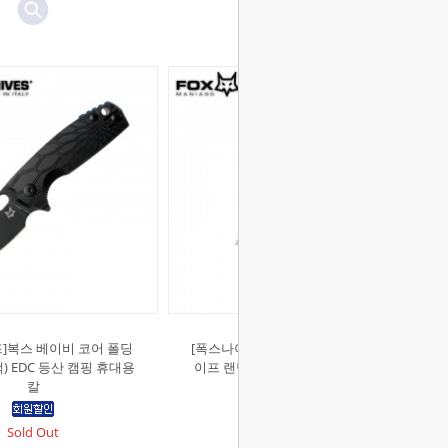
]복스 베이비 코어 폴딩
[폭스나이프]12게이지 샷쉘 폴딩 나
) EDC 등산 캠핑 휴대용
이프 랜덤색상 EDC 미니 휴대용 칼
칼
Sold Out
Sold Out