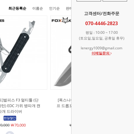
최근등록순
이름순
인기순
판매순
높은가격순
낮은가격순
고객센터/전화주문
070-4446-2823
평일 : 10:00 ~ 17:00
(토요일,일요일, 공휴일 휴무)
lenergy1009@gmail.com
이메일문의
]벌피스 F3 멀티툴 (단
[폭스나이프]몬테세라 픽스드 나이
턴) EDC 가위 병따개 캔
프 드롭포인트 다용도 EDC 부시크래
따개 드라이버
프트 사냥용 칼
0,000
￦70,000
￦267,000
￦267,000