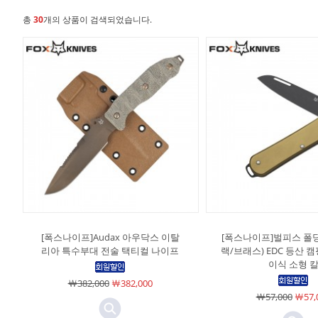
총
30
개의 상품이 검색되었습니다.
[폭스나이프]Audax 아우닥스 이탈
[폭스나이프]벌피스 폴딩
리아 특수부대 전술 택티컬 나이프
랙/브래스) EDC 등산 
이식 소형 
￦382,000
￦382,000
￦57,000
￦57,