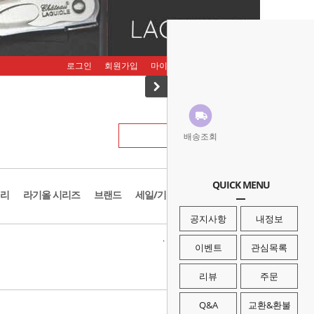
로그인
회원가입
마이페이지
주문조회
장바구니
배송조회
QUICK MENU
리
라기올 시리즈
브랜드
세일/기획존
공지사항
내정보
· HOME
>
브랜드
>
폭스나이프
이벤트
관심목록
리뷰
주문
Q&A
교환&환불