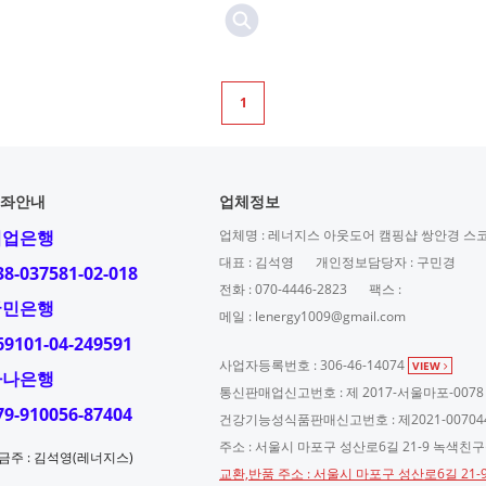
1
좌안내
업체정보
기업은행
업체명 : 레너지스 아웃도어 캠핑샵 쌍안경 스
대표 : 김석영
개인정보담당자 : 구민경
38-037581-02-018
전화 : 070-4446-2823
팩스 :
국민은행
메일 : lenergy1009@gmail.com
69101-04-249591
사업자등록번호 : 306-46-14074
VIEW
하나은행
통신판매업신고번호 : 제 2017-서울마포-0078
79-910056-87404
건강기능성식품판매신고번호 : 제2021-00704
주소 : 서울시 마포구 성산로6길 21-9 녹색친
금주 : 김석영(레너지스)
교환,반품 주소 : 서울시 마포구 성산로6길 21