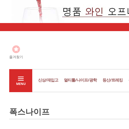
즐겨찾기
신상/재입고
멀티툴/나이프/광학
등산/트레킹
MENU
폭스나이프