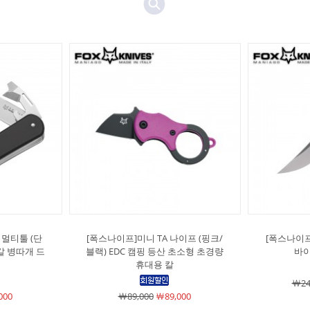
 멀티툴 (단
[폭스나이프]미니 TA 나이프 (핑크/
[폭스나이프
칼 병따개 드
블랙) EDC 캠핑 등산 초소형 초경량
바이
휴대용 칼
￦24
000
￦89,000
￦89,000