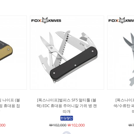
 나이프 (블
[폭스나이프]벌피스 SF5 멀티툴 (블
[폭스나이프
캠핑 휴대용 접
랙) EDC 휴대용 주머니칼 가위 병 캔
색/수류탄 패
칼
따개
000
￦102,000
￦102,000
￦7