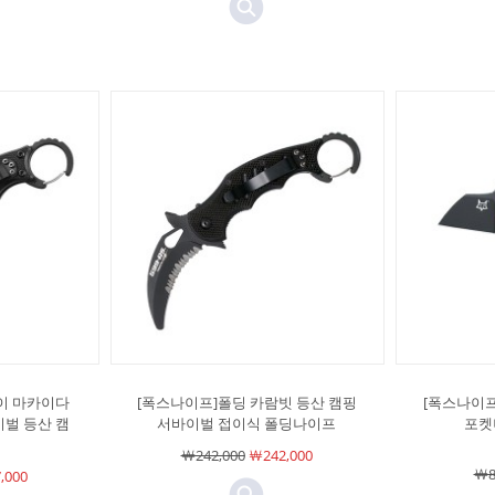
이 마카이다
[폭스나이프]폴딩 카람빗 등산 캠핑
[폭스나이프
이벌 등산 캠
서바이벌 접이식 폴딩나이프
포켓
￦242,000
￦242,000
￦8
,000