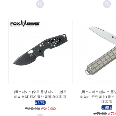
[폭스나이프]수루 폴딩 나이프 (알루
[폭스나이프]벌피스 폴딩
미늄 블랙) EDC 등산 캠핑 휴대용 칼
타늄/수류탄 패턴) 등산 
대용 칼
￦242,000
￦242,000
￦76,000
￦76,