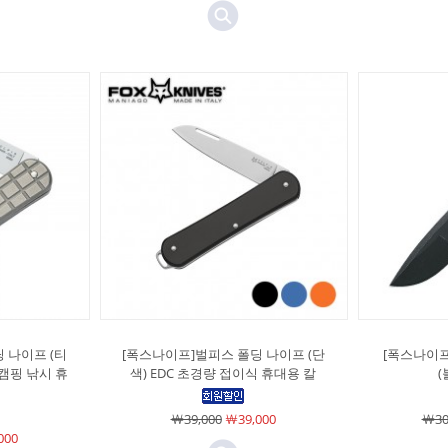
 나이프 (티
[폭스나이프]벌피스 폴딩 나이프 (단
[폭스나이
캠핑 낚시 휴
색) EDC 초경량 접이식 휴대용 칼
(
￦39,000
￦39,000
￦30
000