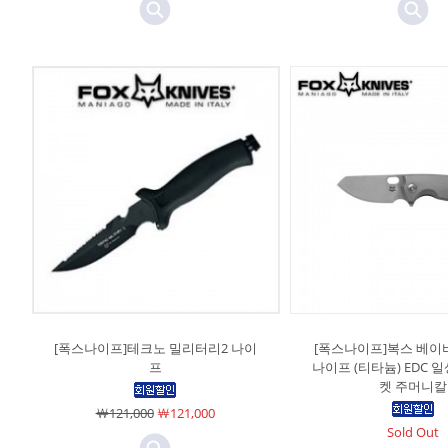
[폭스나이프]테크노 밀리터리2 나이
[폭스나이프]복스 베이
프
나이프 (티타늄) EDC 
켓 주머니칼
￦121,000
￦121,000
Sold Out