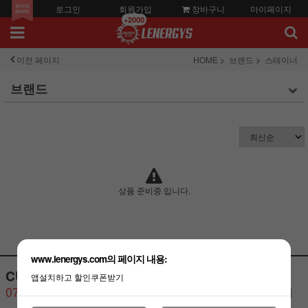
로그인
회원가입
장바구니
마이페이지
+2000
이전 페이지
HOME
브랜드
스테이너
브랜드
상품 준비중 입니다.
www.lenergys.com의 페이지 내용:
CUSTOMER CENTER
BANK ACCOUNT
앱설치하고 할인쿠폰받기
070-4446-2823
기업은행 예금주:김석영 (레
너지스)