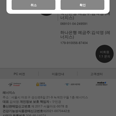
238-037581-02-018
고객센터
취소
확인
연결하기
국민은행 예금주:김석영 (레
너지스)
069101-04-249591
하나은행 예금주:김석영 (레
너지스)
179-910056-87404
비회원
1:1 문의
PC 버전
이용안내
고객센터
레너지스
주소 : 서울시 마포구 성산로6길 21-9 녹색친구들 1층 레너지스
대표
김석영
개인정보 보호 책임자 :
구민경
통신판매업신고번호
제 2017-서울마포-0078 호
건강기능성식품판매신고번호
제2021-0070442호
사업자 등록번호
306-46-14074