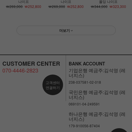
나이프
나이프
폴딩 나이프
￦269,000
￦252,800
￦269,000
￦252,800
￦344,000
￦323,300
더보기
CUSTOMER CENTER
BANK ACCOUNT
070-4446-2823
기업은행 예금주:김석영 (레
너지스)
238-037581-02-018
고객센터
연결하기
국민은행 예금주:김석영 (레
너지스)
069101-04-249591
하나은행 예금주:김석영 (레
너지스)
179-910056-87404