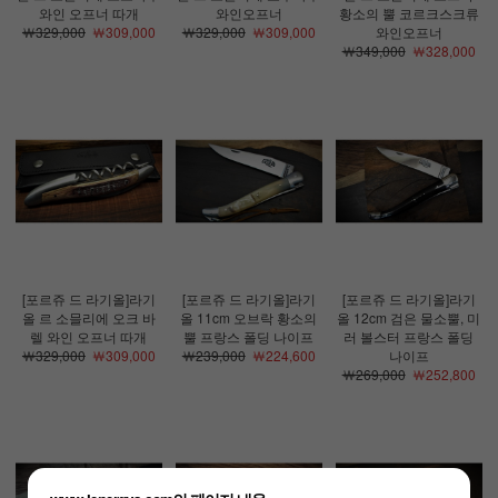
와인 오프너 따개
와인오프너
황소의 뿔 코르크스크류
￦329,000
￦309,000
￦329,000
￦309,000
와인오프너
￦349,000
￦328,000
[포르쥬 드 라기올]라기
[포르쥬 드 라기올]라기
[포르쥬 드 라기올]라기
올 르 소믈리에 오크 바
올 11cm 오브락 황소의
올 12cm 검은 물소뿔, 미
렐 와인 오프너 따개
뿔 프랑스 폴딩 나이프
러 볼스터 프랑스 폴딩
￦329,000
￦309,000
￦239,000
￦224,600
나이프
￦269,000
￦252,800