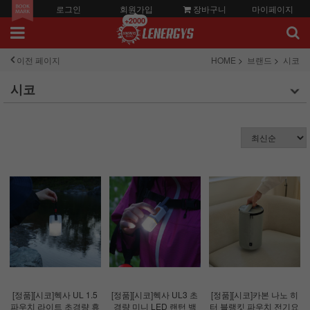
로그인
회원가입
장바구니
마이페이지
+2000
이전 페이지
HOME
브랜드
시코
시코
[정품][시코]헥사 UL 1.5
[정품][시코]헥사 UL3 초
[정품][시코]카본 나노 히
파우치 라이트 초경량 휴
경량 미니 LED 랜턴 백
터 블랭킷 파우치 전기요