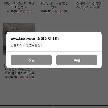
대용 LED 랜턴 150루멘
패킹 등산 미니멀 캠핑
전기매트 보관 가방
백패킹 장비
장비
￦22,000
￦22,000
￦58,000
￦58,000
￦69,000
￦69,000
www.lenergys.com의 페이지 내용:
앱설치하고 할인쿠폰받기
취소
확인
[정품][시코]카본 나노 히
터 블랭킷 초절전 전기
매트 담요 전기요 J010
￦238,000
￦238,000