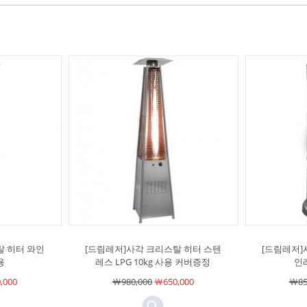
탈 히터 와인
[드림레저]사각 크리스탈 히터 스텐
[드림레저]
용
레스 LPG 10kg 사용 커버증정
인레
,000
￦980,000
￦650,000
￦85