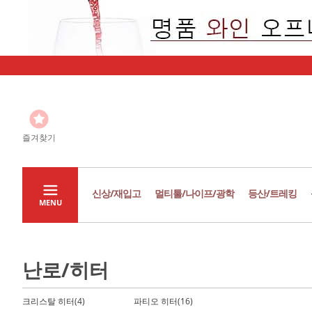
즐겨찾기
신상/재입고
멀티툴/나이프/광학
등산/트레킹
MENU
난로/히터
크리스탈 히터(4)
파티오 히터(16)