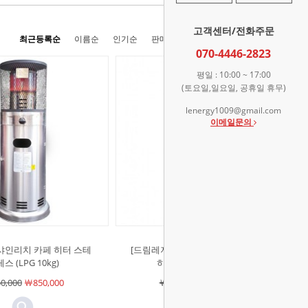
고객센터/전화주문
최근등록순
이름순
인기순
판매순
높은가격순
낮은가격순
070-4446-2823
평일 : 10:00 ~ 17:00
(토요일,일요일, 공휴일 휴무)
lenergy1009@gmail.com
이메일문의
샤인리치 카페 히터 스테
[드림레저]샤인리치 Gunmetal 가스
스 (LPG 10kg)
히터 카페 정원 테라스
0,000
￦850,000
￦880,000
￦880,000