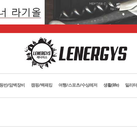
등반/암벽장비
캠핑/백패킹
여행/스포츠/수상레저
생활(life)
밀리터