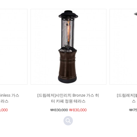
nless 가스
[드림레저]샤인리치 Bronze 가스 히
[드림레저]
테라스
터 카페 정원 테라스
스 
,000
￦830,000
￦830,000
￦75