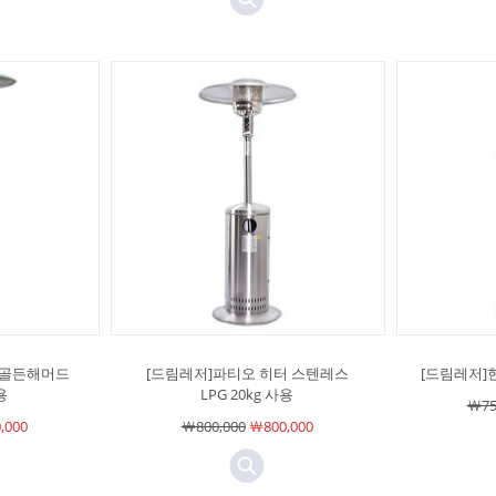
 골든해머드
[드림레저]파티오 히터 스텐레스
[드림레저]현
용
LPG 20kg 사용
￦75
,000
￦800,000
￦800,000