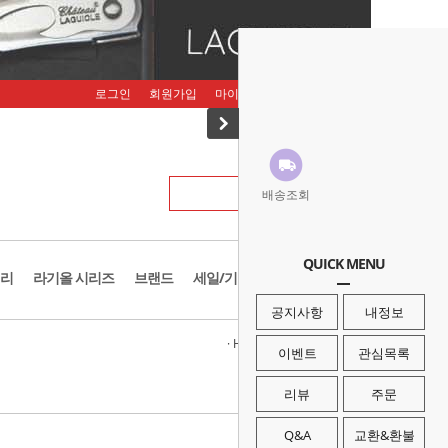
로그인
회원가입
마이페이지
주문조회
장바구니
배송조회
QUICK MENU
리
라기올 시리즈
브랜드
세일/기획존
공지사항
내정보
· HOME
>
생활(life)
>
난로/히터
이벤트
관심목록
리뷰
주문
Q&A
교환&환불