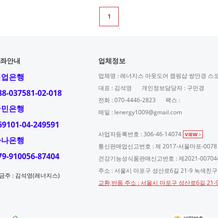
1
좌안내
업체정보
기업은행
업체명 : 레너지스 아웃도어 캠핑샵 쌍안경 스
대표 : 김석영
개인정보담당자 : 구민경
38-037581-02-018
전화 : 070-4446-2823
팩스 :
국민은행
메일 : lenergy1009@gmail.com
69101-04-249591
사업자등록번호 : 306-46-14074
VIEW
하나은행
통신판매업신고번호 : 제 2017-서울마포-0078
79-910056-87404
건강기능성식품판매신고번호 : 제2021-00704
주소 : 서울시 마포구 성산로6길 21-9 녹색친
금주 : 김석영(레너지스)
교환,반품 주소 : 서울시 마포구 성산로6길 21