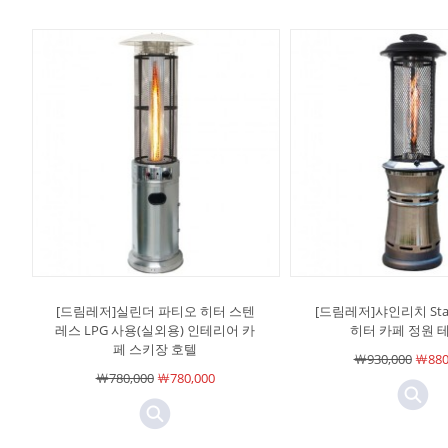
[드림레저]실린더 파티오 히터 스텐
[드림레저]샤인리치 Stai
레스 LPG 사용(실외용) 인테리어 카
히터 카페 정원 
페 스키장 호텔
￦930,000
￦880
￦780,000
￦780,000