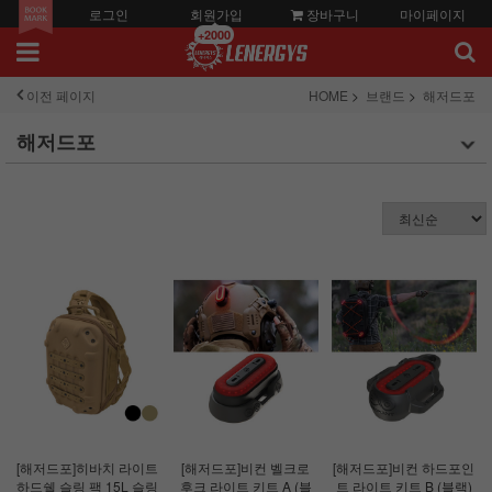
로그인
회원가입
장바구니
마이페이지
+2000
이전 페이지
HOME
브랜드
해저드포
해저드포
[해저드포]히바치 라이트
[해저드포]비컨 벨크로
[해저드포]비컨 하드포인
하드쉘 슬링 팩 15L 슬링
후크 라이트 키트 A (블
트 라이트 키트 B (블랙)