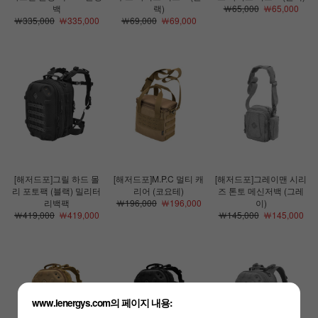
백
랙)
￦65,000
￦65,000
￦335,000
￦335,000
￦69,000
￦69,000
[해저드포]그릴 하드 몰
[해저드포]M.P.C 멀티 캐
[해저드포]그레이맨 시리
리 포토팩 (블랙) 밀리터
리어 (코요테)
즈 톤토 메신저백 (그레
리백팩
￦196,000
￦196,000
이)
￦419,000
￦419,000
￦145,000
￦145,000
www.lenergys.com의 페이지 내용: