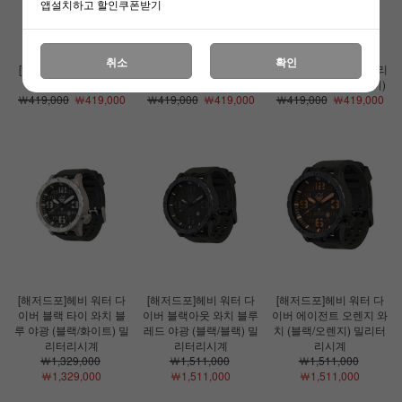
앱설치하고 할인쿠폰받기
취소
확인
[해저드포]필박스 백팩
[해저드포]필박스 백팩
[해저드포]그레이맨 시리
(코요테)
(블랙)
즈 필박스 백팩 (그레이)
￦419,000
￦419,000
￦419,000
￦419,000
￦419,000
￦419,000
[해저드포]헤비 워터 다
[해저드포]헤비 워터 다
[해저드포]헤비 워터 다
이버 블랙 타이 와치 블
이버 블랙아웃 와치 블루
이버 에이전트 오렌지 와
루 야광 (블랙/화이트) 밀
레드 야광 (블랙/블랙) 밀
치 (블랙/오렌지) 밀리터
리터리시계
리터리시계
리시계
￦1,329,000
￦1,511,000
￦1,511,000
￦1,329,000
￦1,511,000
￦1,511,000