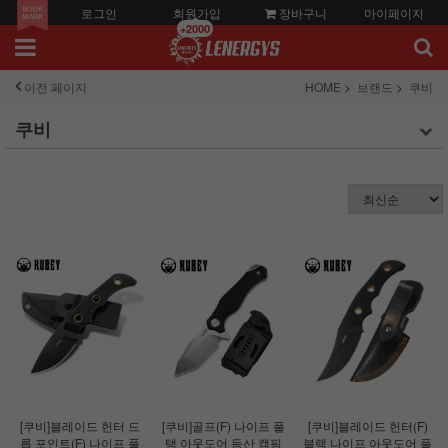
로그인
회원가입
장바구니
마이페이지
+2000
이전 페이지
HOME
브랜드
쿠비
쿠비
[쿠비]블레이드 헌터 드
[쿠비]골프(F) 나이프 풀
[쿠비]블레이드 헌터(F)
롭 포인트(F) 나이프 풀
탱 아웃도어 등산 캠핑
블랙 나이프 아웃도어 풀