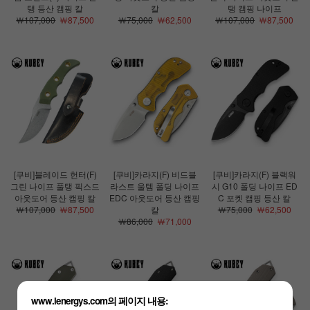
탱 등산 캠핑 칼
칼
탱 캠핑 나이프
￦107,000
￦87,500
￦75,000
￦62,500
￦107,000
￦87,500
[쿠비]블레이드 헌터(F)
[쿠비]카라지(F) 비드블
[쿠비]카라지(F) 블랙워
그린 나이프 풀탱 픽스드
라스트 울템 폴딩 나이프
시 G10 폴딩 나이프 ED
아웃도어 등산 캠핑 칼
EDC 아웃도어 등산 캠핑
C 포켓 캠핑 등산 칼
￦107,000
￦87,500
칼
￦75,000
￦62,500
￦86,000
￦71,000
www.lenergys.com의 페이지 내용: