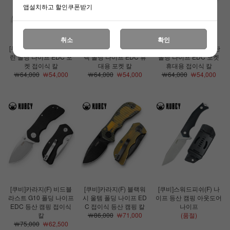
앱설치하고 할인쿠폰받기
취소
확인
[쿠비]캄페 네스트(F) 그
[쿠비]캄페 네스트(F) 블
[쿠비]캄페 네스트(F) 탄
린 폴딩 나이프 EDC 포
랙 폴딩 나이프 EDC 휴
폴딩 나이프 EDC 포켓
켓 접이식 칼
대용 포켓 칼
휴대용 접이식 칼
￦64,000
￦54,000
￦64,000
￦54,000
￦64,000
￦54,000
[쿠비]카라지(F) 비드블
[쿠비]카라지(F) 블랙워
[쿠비]스워드피쉬(F) 나
라스트 G10 폴딩 나이프
시 울템 폴딩 나이프 ED
이프 등산 캠핑 아웃도어
EDC 등산 캠핑 접이식
C 접이식 등산 캠핑 칼
나이프
칼
￦86,000
￦71,000
(품절)
￦75,000
￦62,500