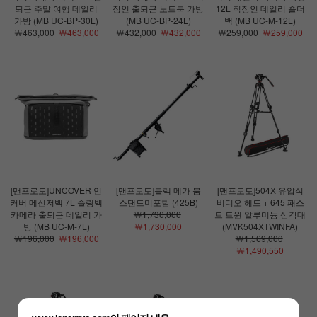
퇴근 주말 여행 데일리
장인 출퇴근 노트북 가방
12L 직장인 데일리 숄더
가방 (MB UC-BP-30L)
(MB UC-BP-24L)
백 (MB UC-M-12L)
￦463,000
￦463,000
￦432,000
￦432,000
￦259,000
￦259,000
[맨프로토]UNCOVER 언
[맨프로토]블랙 메가 붐
[맨프로토]504X 유압식
커버 메신저백 7L 슬링백
스탠드미포함 (425B)
비디오 헤드 + 645 패스
카메라 출퇴근 데일리 가
￦1,730,000
트 트윈 알루미늄 삼각대
방 (MB UC-M-7L)
￦1,730,000
(MVK504XTWINFA)
￦196,000
￦196,000
￦1,569,000
￦1,490,550