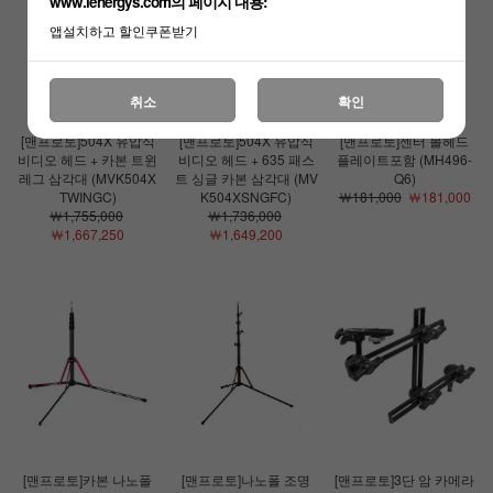
www.lenergys.com의 페이지 내용:
앱설치하고 할인쿠폰받기
취소
확인
[맨프로토]504X 유압식
[맨프로토]504X 유압식
[맨프로토]센터 볼헤드
비디오 헤드 + 카본 트윈
비디오 헤드 + 635 패스
플레이트포함 (MH496-
레그 삼각대 (MVK504X
트 싱글 카본 삼각대 (MV
Q6)
TWINGC)
K504XSNGFC)
￦181,000
￦181,000
￦1,755,000
￦1,736,000
￦1,667,250
￦1,649,200
[맨프로토]카본 나노폴
[맨프로토]나노폴 조명
[맨프로토]3단 암 카메라