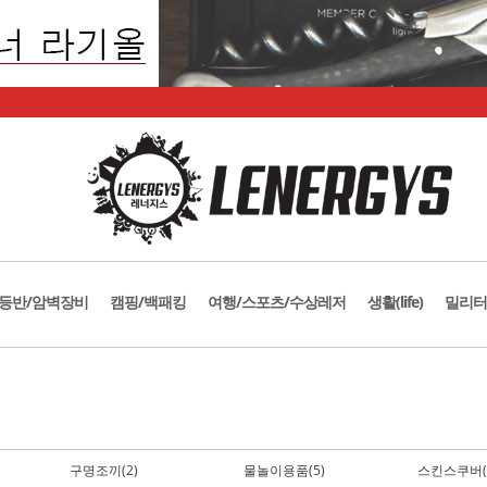
등반/암벽장비
캠핑/백패킹
여행/스포츠/수상레저
생활(life)
밀리터
구명조끼(2)
물놀이용품(5)
스킨스쿠버(