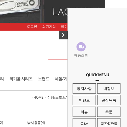
로그인
회원가입
마이페이지
주문조회
장바구니
배송조회
QUICK MENU
리
라기올 시리즈
브랜드
세일/기획존
공지사항
내정보
· HOME
>
여행/스포츠/수상레저
>
물놀이/수상레포츠
이벤트
관심목록
리뷰
주문
2)
낚시용품(4)
파라솔(77)
Q&A
교환&환불