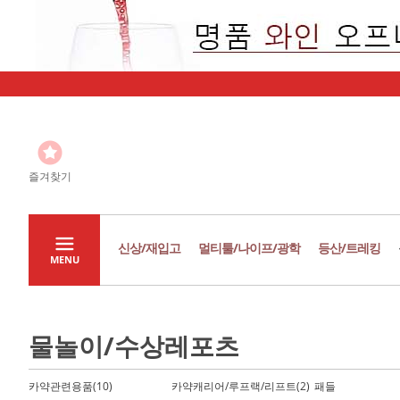
즐겨찾기
신상/재입고
멀티툴/나이프/광학
등산/트레킹
MENU
물놀이/수상레포츠
카약관련용품(10)
카약캐리어/루프랙/리프트(2)
패들