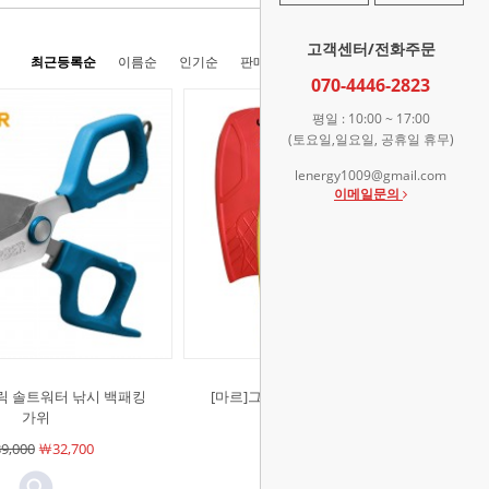
고객센터/전화주문
최근등록순
이름순
인기순
판매순
높은가격순
낮은가격순
070-4446-2823
평일 : 10:00 ~ 17:00
(토요일,일요일, 공휴일 휴무)
lenergy1009@gmail.com
이메일문의
프릭 솔트워터 낚시 백패킹
[마르]그립 42.5 바디보드 서핑보드
가위
￦69,800
￦69,800
9,000
￦32,700