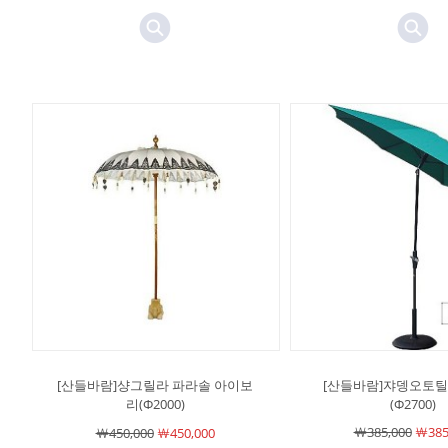
[산들바람]샹그릴라 파라솔 아이보
[산들바람]쟈뎅오토틸
리(Φ2000)
(Φ2700)
￦385,000
￦385
￦450,000
￦450,000