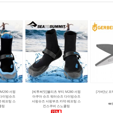
M290 서핑
[씨투써밋]블리츠 부티 M280 서핑
[거버]닛 
 다이빙슈즈
아쿠아 슈즈 워터슈즈 다이빙슈즈
 레프팅 스
서핑슈즈 서핑부츠 카약 레프팅 스
￦3
쿨링
킨스쿠버 스노쿨링