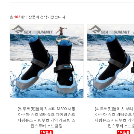
총
102
개의 상품이 검색되었습니다.
[씨투써밋]블리츠 부티 M300 서핑
[씨투써밋]블리츠 부티 
아쿠아 슈즈 워터슈즈 다이빙슈즈
아쿠아 슈즈 워터슈즈
서핑슈즈 서핑부츠 카약 레프팅 스
서핑슈즈 서핑부츠 카약
킨스쿠버 스노쿨링
킨스쿠버 스노