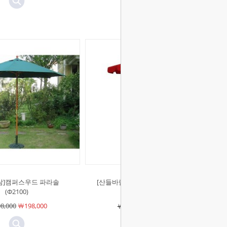
람]캠퍼스우드 파라솔
[산들바람]마이애미 보급형(Φ2000)
(Φ2100)
파라솔
8,000
￦198,000
￦161,000
￦161,000