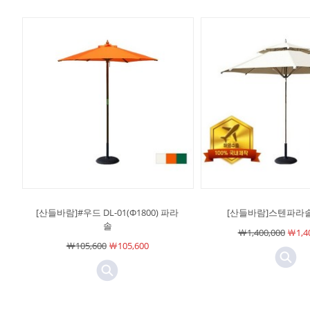
[산들바람]#우드 DL-01(Φ1800) 파라
[산들바람]스텐파라솔(
솔
￦1,400,000
￦1,40
￦105,600
￦105,600