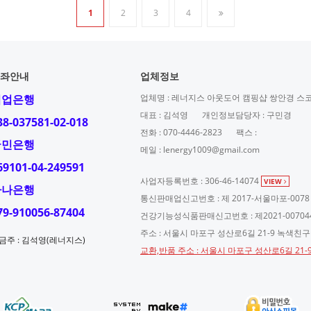
1
2
3
4
좌안내
업체정보
기업은행
업체명 : 레너지스 아웃도어 캠핑샵 쌍안경 스
대표 : 김석영
개인정보담당자 : 구민경
38-037581-02-018
전화 : 070-4446-2823
팩스 :
국민은행
메일 : lenergy1009@gmail.com
69101-04-249591
사업자등록번호 : 306-46-14074
VIEW
하나은행
통신판매업신고번호 : 제 2017-서울마포-0078
79-910056-87404
건강기능성식품판매신고번호 : 제2021-00704
주소 : 서울시 마포구 성산로6길 21-9 녹색친
금주 : 김석영(레너지스)
교환,반품 주소 : 서울시 마포구 성산로6길 21