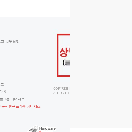
코프 씨투써밋
 호
COPYRIGHT(C).
42호
ALL RIGHT RESERVED.
구들 1층 레너지스
-9 녹색친구들 1층 레너지스