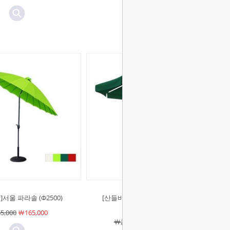
서울 파라솔 (Φ2500)
[산들바람]그레이트(대형)파라솔
Φ5m/Φ6m
5,000
￦165,000
￦2,200,000
￦2,200,000