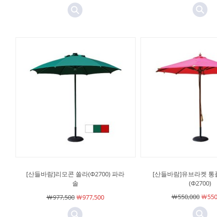
[산들바람]리모콘 쏠라(Φ2700) 파라
[산들바람]유브라켓 통
솔
(Φ2700)
￦550,000
￦550
￦977,500
￦977,500