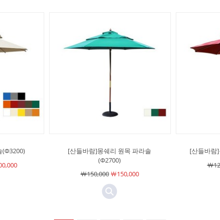
Φ3200)
[산들바람]몽쉐리 원목 파라솔
[산들바람]
(Φ2700)
0,000
￦12
￦150,000
￦150,000