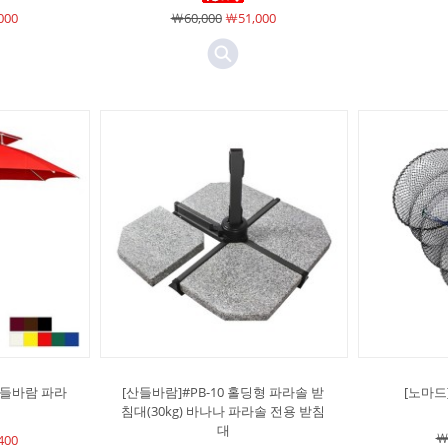
000
￦60,000
￦51,000
산들바람 파라
[산들바람]#PB-10 홀딩형 파라솔 받
[노마드]
침대(30kg) 바나나 파라솔 전용 받침
대
￦
400