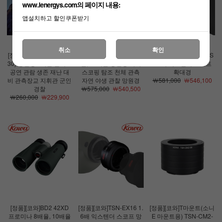
www.lenergys.com의 페이지 내용:
앱설치하고 할인쿠폰받기
취소
확인
[정품][코와]YF2 30-8(8x
[정품][코와]SV2 50 10배
[정품][코와]TSN-EX16S
30) 쌍안경 8배율 콘서트
율, 12배율 쌍안경 디지
1.6배 익스텐더 스코프
공연 관람 생존 재난 대
스코핑 탐조 천체 관측
확대경
비 관측장교 지휘관 군인
자연 야생 관찰 망원경
￦581,000
￦546,100
경찰
￦575,000
￦540,500
￦260,000
￦229,900
[정품][코와]BD2 42XD
[정품][코와]TSN-EX16 1.
[정품][코와]T마운트(소니
프로미나 8배율, 10배율
6배 익스텐더 스코프 망
E 마운트용) TSN-CM2-