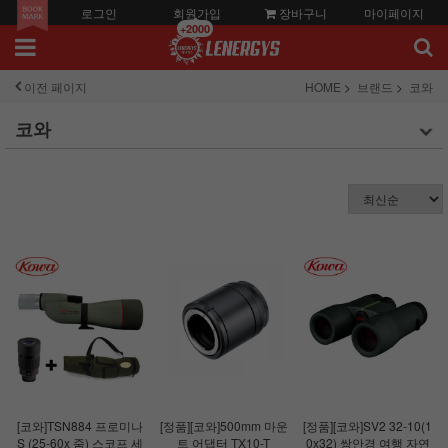
로그인
회원가입
장바구니
마이페이지
+2000
이전 페이지
HOME
브랜드
코와
코와
[코와]TSN884 프로미나
[정품][코와]500mm 마운
[정품][코와]SV2 32-10(1
S (25-60x 줌) 스코프 세
트 어댑터 TX10-T
0x32) 쌍안경 여행 자연