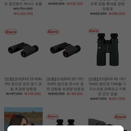
트 접안렌즈 케이스 포함
￦358,000
￦336,500
조류 관찰 휴대용 경량
￦5,751,000
망원경
￦4,400,000
￦422,000
￦396,600
[정품][코와]SV2 25-8(8x
[정품][코와]SV2 25-10(1
[정품][코와]SV2 42-10(1
25) 쌍안경 공연 경기 관
0x25) 쌍안경 콘서트 공
0x42) 쌍안경 10배율 디
람 초경량 망원경
연 관람용 초경량 망원경
지스코핑 관측장교 지휘
￦187,000
￦169,990
￦202,000
￦189,800
관 군인 경찰
￦447,000
￦401,900