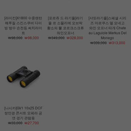
[라이칸]X1800 수중랜턴
[포르쥬 드 라기올]라기
[샤또라기올]스페셜 시리
해루질 스킨스쿠버 다이
올 르 소믈리에 오브락
즈 마르쿠스 델 모네고
빙 방수 손전등 써치라이
황소의 뿔 코르크스크류
와인 오프너 따개 Chate
트
와인오프너
au Laguiole Markus Del
￦98,000
￦98,000
￦349,000
￦328,000
Monego
￦339,000
￦313,000
[나시카]GV1 10x25 DCF
쌍안경 콘서트 오페라 공
연 경기 관람용
￦33,000
￦27,700