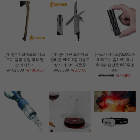
[거버]부쉬크래프트 액스
[거버]락다운 드라이브
[몬스터라이트]ML600M
도끼 캠핑 불멍 장작 땔
멀티툴 EDC 8종 다용도
G 매그넛 줌 LED 미니
감 가지치기
칼 드라이버 다듬줄
후레쉬 손전등 600루멘
￦162,000
￦136,000
￦68,000
￦57,100
랜턴
￦16,000
￦14,900