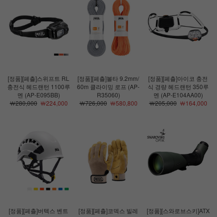
[정품][페츨]스위프트 RL
[정품][페츨]볼타 9.2mm/
[정품][페츨]아이코 충전
충전식 헤드랜턴 1100루
60m 클라이밍 로프 (AP-
식 경량 헤드랜턴 350루
멘 (AP-E095BB)
R35060)
멘 (AP-E104AA00)
￦280,000
￦224,000
￦726,000
￦580,800
￦205,000
￦164,000
[정품][페츨]버텍스 벤트
[정품][페츨]코덱스 빌레
[정품][스와로브스키]ATX