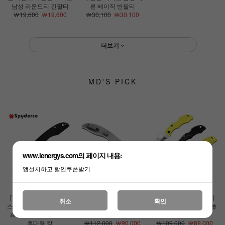
남성 라운드티 긴팔티
본 베이직 반팔티
￦19,600
￦19,600
￦30,100
￦30,100
더보기
MD'S PICK
www.lenergys.com의 페이지 내용:
앱설치하고 할인쿠폰받기
[정품][스파이더코]그래
[정품][스파이더코]업턴
[정품][스파이더코]레이
취소
확인
스호퍼 G10(F) 폴딩 나이
(F) 나이프 EDC 접이식
디버그3 나이프 EDC 폴
프 EDC 등산 캠핑 낚시
휴대용 칼
딩나이프
휴대용 칼
￦112,000
￦90,000
￦109,000
￦89,000