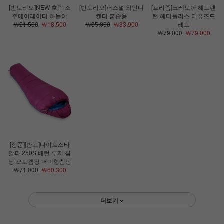
[빈토리오]NEW 호락 소
[빈토리오]퍼스널 와인디
[프리즘]크레모아 헤드랜
주에어레이터 하늘이
캔터 홈술용
턴 헤디플러스 디퓨즈드
￦21,500
￦18,500
￦35,000
￦33,900
레드
￦79,000
￦79,000
[정품][반고]나이트스타
알파 250S 배턴 루지 침
낭 오토캠핑 머미형침낭
￦71,000
￦60,300
더보기