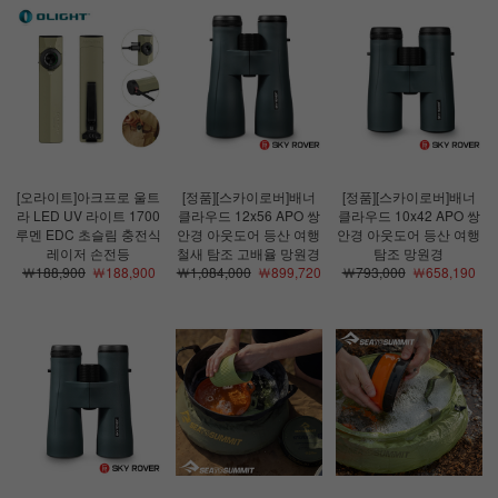
[오라이트]아크프로 울트
[정품][스카이로버]배너
[정품][스카이로버]배너
라 LED UV 라이트 1700
클라우드 12x56 APO 쌍
클라우드 10x42 APO 쌍
루멘 EDC 초슬림 충전식
안경 아웃도어 등산 여행
안경 아웃도어 등산 여행
레이저 손전등
철새 탐조 고배율 망원경
탐조 망원경
￦188,900
￦188,900
￦1,084,000
￦899,720
￦793,000
￦658,190