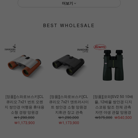
더보기
BEST WHOLESALE
[정품][스와로브스키]CL
[정품][스와로브스키]CL
[정품][코와]SV2 50 10배
큐리오 7x21 번트 오렌
큐리오 7x21 앤트러사이
율, 12배율 쌍안경 디지
지 쌍안경 여행용 휴대용
트 쌍안경 소형 망원경
스코핑 탐조 천체 관측
소형 경량 망원경
지휘관 장교 관측
자연 야생 관찰 망원경
￦1,290,000
￦1,290,000
￦575,000
￦540,500
￦1,173,900
￦1,173,900