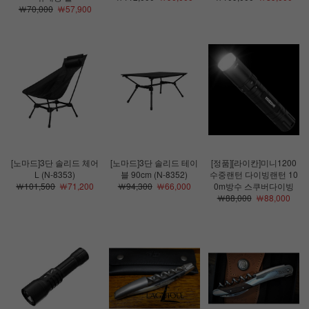
￦70,000
￦57,900
[노마드]3단 솔리드 체어
[노마드]3단 솔리드 테이
[정품][라이칸]미니1200
L (N-8353)
블 90cm (N-8352)
수중랜턴 다이빙랜턴 10
￦101,500
￦71,200
￦94,300
￦66,000
0m방수 스쿠버다이빙
￦88,000
￦88,000