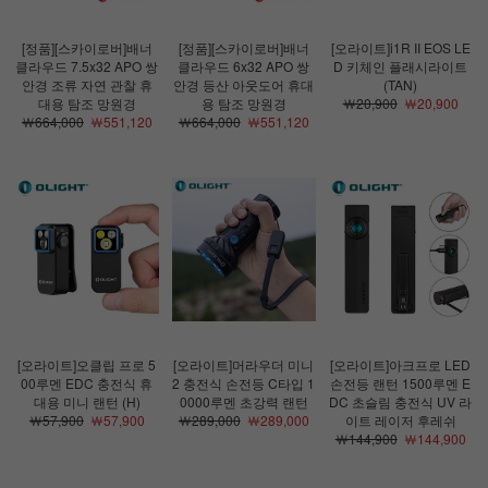
[정품][스카이로버]배너
[정품][스카이로버]배너
[오라이트]i1R II EOS LE
클라우드 7.5x32 APO 쌍
클라우드 6x32 APO 쌍
D 키체인 플래시라이트
안경 조류 자연 관찰 휴
안경 등산 아웃도어 휴대
(TAN)
대용 탐조 망원경
용 탐조 망원경
￦20,900
￦20,900
￦664,000
￦551,120
￦664,000
￦551,120
[오라이트]오클립 프로 5
[오라이트]머라우더 미니
[오라이트]아크프로 LED
00루멘 EDC 충전식 휴
2 충전식 손전등 C타입 1
손전등 랜턴 1500루멘 E
대용 미니 랜턴 (H)
0000루멘 초강력 랜턴
DC 초슬림 충전식 UV 라
￦57,900
￦57,900
￦289,000
￦289,000
이트 레이저 후레쉬
￦144,900
￦144,900