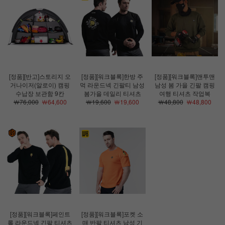
[정품][반고]스토리지 오
[정품][워크블록]한방 주
[정품][워크블록]맨투맨
거나이저(알로이) 캠핑
먹 라운드넥 긴팔티 남성
남성 봄 가을 긴팔 캠핑
수납장 보관함 9칸
봄가을 데일리 티셔츠
여행 티셔츠 작업복
￦76,000
￦64,600
￦19,600
￦19,600
￦48,800
￦48,800
[정품][워크블록]페인트
[정품][워크블록]포켓 소
롤 라운드넥 긴팔 티셔츠
매 반팔 티셔츠 남성 기