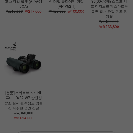
고소 작업 헬멧 (AP-A01
이 레펠 클라이밍 장갑
95(30-70배) 스코프 세
0CA)
(AP-K52 T)
트 디지스코핑 스마트폰
￦217,000
￦217,000
￦125,000
￦100,000
촬영 철새 관찰 탐조 망
원경
￦7,180,000
￦6,533,800
[정품][스와로브스키]NL
퓨어 10x32 WB 쌍안경
탐조 철새 관측장교 망원
경 지휘관 군인 경찰
￦4,060,000
￦3,694,600