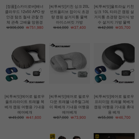
[정품][스카이로버]배너
[씨투써밋]키친 싱크 20L
[씨투써밋]울트라실 키친
클라우드 12x50 APO 쌍
번트올리브 접이식 초경
싱크 10L 타라곤 캠핑 설
안경 탐조 철새 관찰 천
량 캠핑 설거지통 물백
거지통 초경량 접이식 방
체 관측 고배율 망원경
아이스버킷 가방
수 설거지 가방 물백
￦906,000
￦751,980
￦44,000
￦37,400
￦42,000
￦35,700
[씨투써밋]에어로 필로우
[씨투써밋]에어로 필로우
[씨투써밋]에어로 필로우
울트라라이트 트래블 목
다운 트래블 내추럴그레
프리미엄 트래블 목베개
베개 캠핑 여행용 기내용
이 목베개 기내용 여행용
캠핑 여행용 기내용 휴대
에어베개
에어베개
용 베개
￦49,000
￦41,600
￦87,000
￦73,900
￦55,000
￦46,700