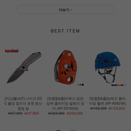
더보기
BEST ITEM
[커쇼]밸브(F) 나이프 ED
[정품][페츨]네옥스 암장
[정품][페츨]보레오 클라
C 폴딩 접이식 포켓 등산
암벽 클라이밍 빌레이 장
이밍 헬멧 (AP-A042VA)
캠핑 칼
비 (AP-D016AA)
￦162,000
￦129,600
￦57,000
￦47,800
￦324,000
￦259,200