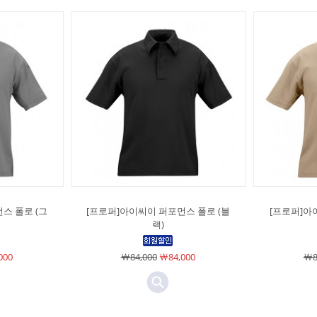
스 폴로 (그
[프로퍼]아이씨이 퍼포먼스 폴로 (블
[프로퍼]아
랙)
000
￦84,000
￦84,000
￦8