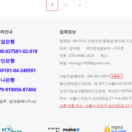
1
2
좌안내
업체정보
기업은행
업체명 : 레너지스 아웃도어 캠핑샵 쌍안경 스
대표 : 김석영
개인정보담당자 : 구민경
38-037581-02-018
전화 : 070-4446-2823
팩스 :
국민은행
메일 : lenergy1009@gmail.com
69101-04-249591
사업자등록번호 : 306-46-14074
VIEW
하나은행
통신판매업신고번호 : 제 2017-서울마포-0078
79-910056-87404
건강기능성식품판매신고번호 : 제2021-00704
주소 : 서울시 마포구 성산로6길 21-9 녹색친
금주 : 김석영(레너지스)
교환,반품 주소 : 서울시 마포구 성산로6길 21