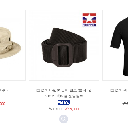
카키)
[프로퍼]나일론 듀티 벨트 (블랙) 밀
[프로퍼]팩 
리터리 택티컬 전술벨트
000
￦5
￦19,000
￦19,000