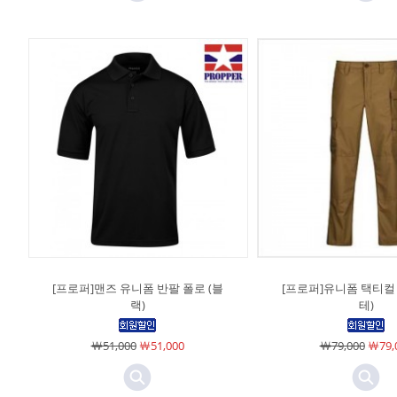
[프로퍼]맨즈 유니폼 반팔 폴로 (블
[프로퍼]유니폼 택티컬 
랙)
테)
￦51,000
￦51,000
￦79,000
￦79,