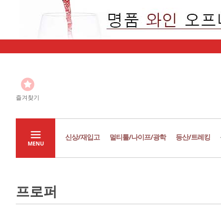
즐겨찾기
신상/재입고
멀티툴/나이프/광학
등산/트레킹
MENU
프로퍼