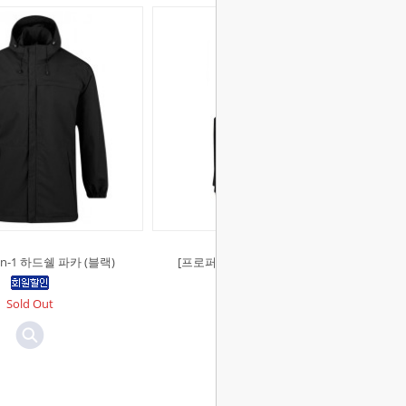
in-1 하드쉘 파카 (블랙)
[프로퍼]택티컬 립스탑 베스트 (블
랙)
Sold Out
Sold Out