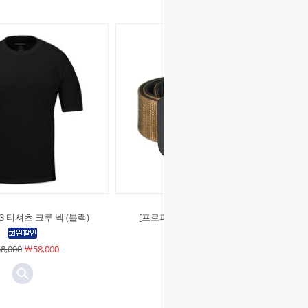
3 티셔츠 크루 넥 (블랙)
[프로퍼]180 벨트 (블랙/코요테)
8,000
￦58,000
￦23,000
￦23,000