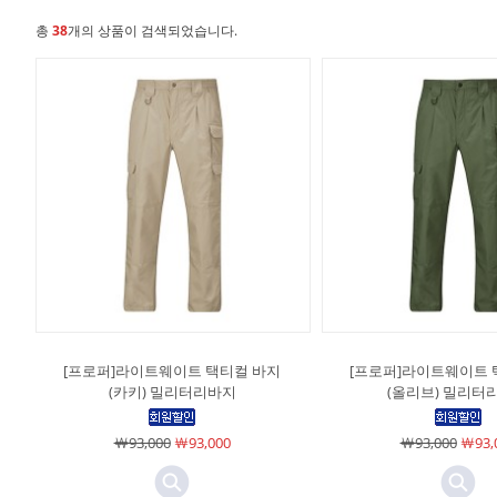
총
38
개의 상품이 검색되었습니다.
[프로퍼]라이트웨이트 택티컬 바지
[프로퍼]라이트웨이트 
(카키) 밀리터리바지
(올리브) 밀리터
￦93,000
￦93,000
￦93,000
￦93,