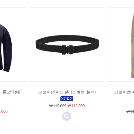
 풀오버 (네
[프로퍼]라피드 릴리즈 벨트 (블랙)
[프로퍼]썸
￦112,000
￦112,000
,000
￦11