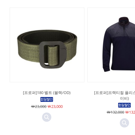
[프로퍼]180 벨트 (블랙/OD)
[프로퍼]프랙티컬 플리스
이비)
￦23,000
￦23,000
￦132,000
￦132