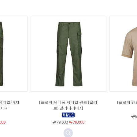
택티컬 바지
[프로퍼]유니폼 택티컬 팬츠 (올리
[프로퍼]맨
리바지
브) 밀리터리바지
￦5
000
￦79,000
￦79,000