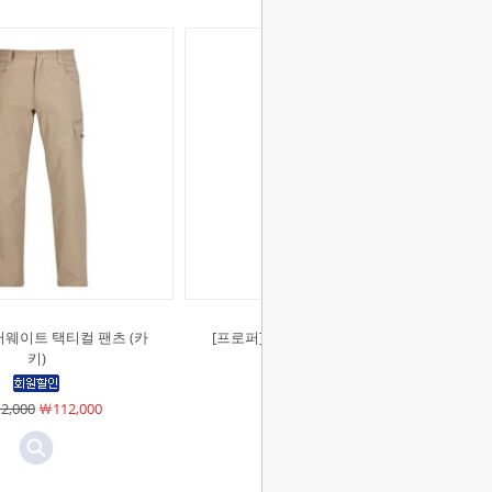
머웨이트 택티컬 팬츠 (카
[프로퍼]라이트웨이트 택티컬 바지
키)
(블랙)
2,000
￦112,000
￦93,000
￦93,000