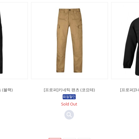
 (블랙)
[프로퍼]키네틱 팬츠 (코요테)
[프로퍼]3-
Sold Out