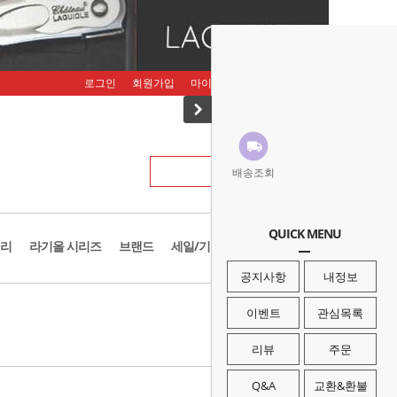
로그인
회원가입
마이페이지
주문조회
장바구니
배송조회
QUICK MENU
리
라기올 시리즈
브랜드
세일/기획존
공지사항
내정보
· HOME
>
브랜드
>
프로퍼
이벤트
관심목록
리뷰
주문
Q&A
교환&환불