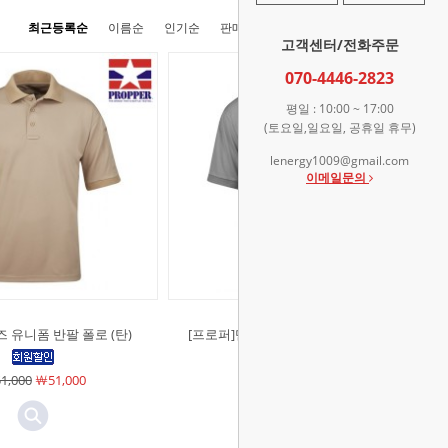
최근등록순
이름순
인기순
판매순
높은가격순
낮은가격순
고객센터/전화주문
070-4446-2823
평일 : 10:00 ~ 17:00
(토요일,일요일, 공휴일 휴무)
lenergy1009@gmail.com
이메일문의
즈 유니폼 반팔 폴로 (탄)
[프로퍼]맨즈 유니폼 반팔 폴로 (그레
이)
1,000
￦51,000
￦51,000
￦51,000