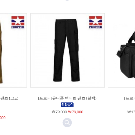
팬츠 (코요
[프로퍼]유니폼 택티컬 팬츠 (블랙)
[프로
￦79,000
￦79,000
￦13
000