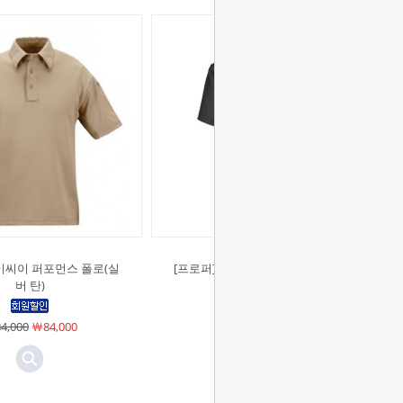
이씨이 퍼포먼스 폴로(실
[프로퍼]라이트웨이트 택티컬 반팔
버 탄)
셔츠 (블랙)
￦87,000
￦87,000
4,000
￦84,000