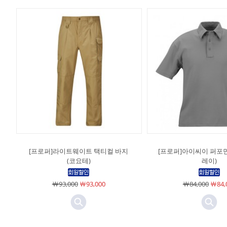
[프로퍼]라이트웨이트 택티컬 바지
[프로퍼]아이씨이 퍼포먼
(코요테)
레이)
￦93,000
￦93,000
￦84,000
￦84,