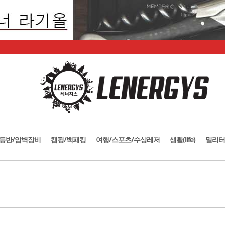
등반/암벽장비
캠핑/백패킹
여행/스포츠/수상레저
생활(life)
밀리터