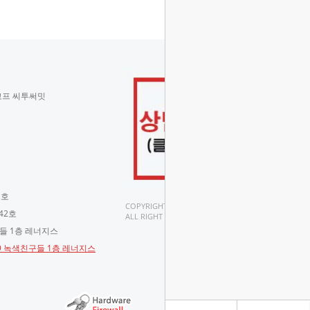
코프 씨투써밋
 호
COPYRIGHT(C).
42호
ALL RIGHT RESERVED.
구들 1층 레너지스
-9 녹색친구들 1층 레너지스