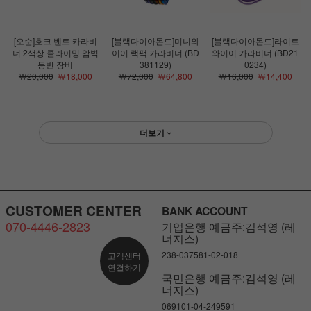
[오순]호크 벤트 카라비
[블랙다이아몬드]미니와
[블랙다이아몬드]라이트
너 2색상 클라이밍 암벽
이어 랙팩 카라비너 (BD
와이어 카라비너 (BD21
등반 장비
381129)
0234)
￦20,000
￦18,000
￦72,000
￦64,800
￦16,000
￦14,400
더보기
CUSTOMER CENTER
BANK ACCOUNT
070-4446-2823
기업은행 예금주:김석영 (레
너지스)
238-037581-02-018
고객센터
연결하기
국민은행 예금주:김석영 (레
너지스)
069101-04-249591