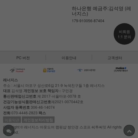
하나은행 예금주:김석영 (레
너지스)
179-910056-87404
비회원
1:1 문의
PC 버전
이용안내
고객센터
레너지스
주소 : 서울시 마포구 성산로6길 21-9 녹색친구들 1층 레너지스
대표
김석영
개인정보 보호 책임자 :
구민경
통신판매업신고번호
제 2017-서울마포-0078 호
건강기능성식품판매신고번호
제2021-0070442호
사업자 등록번호
306-46-14074
전화
070-4446-2823
팩스
이용약관
개인정보처리방침
Copyright © 레너지스 아웃도어 캠핑샵 쌍안경 스코프 씨투써밋 All rights
reserved.