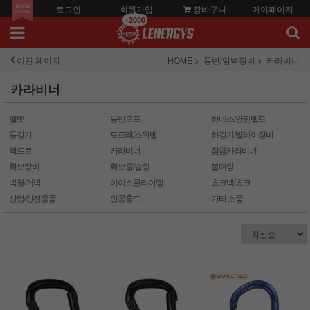
로그인
회원가입
장바구니
마이페이지
+2000
이전 페이지
HOME
등반/암벽장비
카라비너
카라비너
헬멧
등반로프
하네스/안전벨트
등강기
도르래/스위벨
하강기/빌레이장비
퀵드로
카라비너
잠금카라비너
확보장비
확보줄/슬링
볼더링
빅월/거벽
아이스클라이밍
쵸크백/쵸크
산업/안전용품
인공홀드
기타 소품