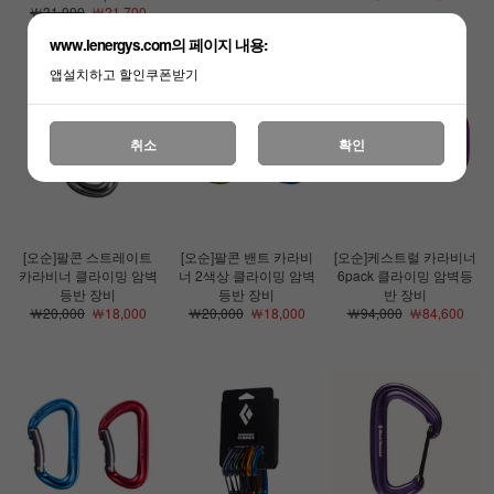
￦31,000
￦21,700
www.lenergys.com의 페이지 내용:
앱설치하고 할인쿠폰받기
취소
확인
[오순]팔콘 스트레이트
[오순]팔콘 밴트 카라비
[오순]케스트럴 카라비너
카라비너 클라이밍 암벽
너 2색상 클라이밍 암벽
6pack 클라이밍 암벽등
등반 장비
등반 장비
반 장비
￦20,000
￦18,000
￦20,000
￦18,000
￦94,000
￦84,600