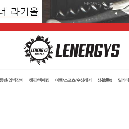
등반/암벽장비
캠핑/백패킹
여행/스포츠/수상레저
생활(life)
밀리터