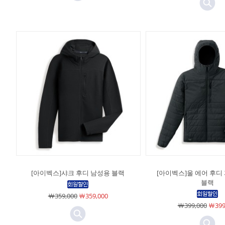
[아이벡스]샤크 후디 남성용 블랙
[아이벡스]울 에어 후디
블랙
￦359,000
￦359,000
￦399,000
￦399