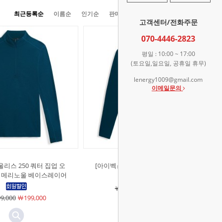
최근등록순
이름순
인기순
판매순
높은가격순
낮은가격순
고객센터/전화주문
070-4446-2823
평일 : 10:00 ~ 17:00
(토요일,일요일, 공휴일 휴무)
lenergy1009@gmail.com
이메일문의
울리스 250 쿼터 집업 오
[아이벡스]샤크 재킷 남성용 오셔닉
 메리노울 베이스레이어
￦349,000
￦349,000
9,000
￦199,000