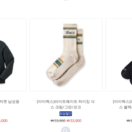
 자켓 남성용
[아이벡스]라이트웨이트 하이킹 삭
[아이벡스
스 크림/그린/코크
스 블랙
,000
￦33,900
￦33,900
￦3