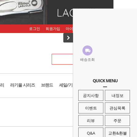
로그인
회원가입
마이페이지
주문조회
장바구니
배송조회
QUICK MENU
리
라기올 시리즈
브랜드
세일/기획존
공지사항
내정보
· HOME
>
브랜드
>
아이벡스
이벤트
관심목록
리뷰
주문
Q&A
교환&환불