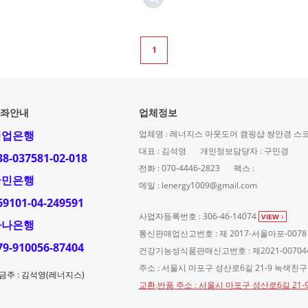
1
좌안내
업체정보
기업은행
업체명 : 레너지스 아웃도어 캠핑샵 쌍안경 스
대표 : 김석영
개인정보담당자 : 구민경
38-037581-02-018
전화 : 070-4446-2823
팩스 :
국민은행
메일 : lenergy1009@gmail.com
69101-04-249591
사업자등록번호 : 306-46-14074
VIEW
하나은행
통신판매업신고번호 : 제 2017-서울마포-0078
79-910056-87404
건강기능성식품판매신고번호 : 제2021-00704
주소 : 서울시 마포구 성산로6길 21-9 녹색친
금주 : 김석영(레너지스)
교환,반품 주소 : 서울시 마포구 성산로6길 21