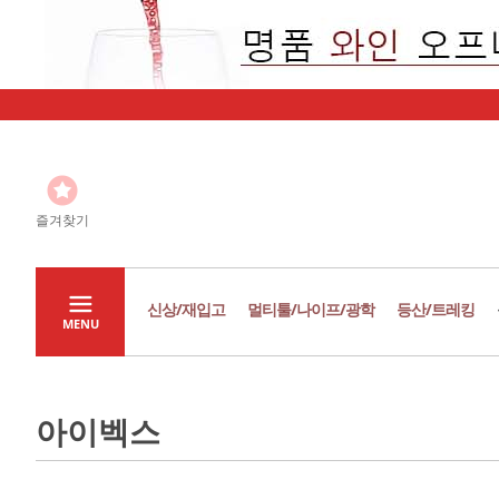
즐겨찾기
신상/재입고
멀티툴/나이프/광학
등산/트레킹
MENU
아이벡스