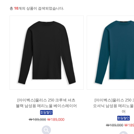
총
10
개의 상품이 검색되었습니다.
[아이벡스]울리스 250 크루넥 셔츠
[아이벡스]울리스 250
블랙 남성용 메리노울 베이스레이어
오셔닉 남성용 메리노울
어
￦189,000
￦189,000
￦189,000
￦189