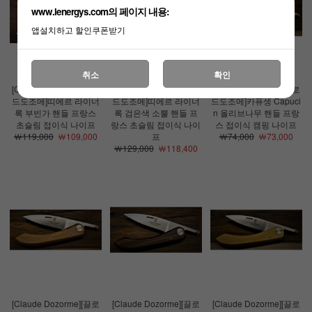
www.lenergys.com의 페이지 내용:
앱설치하고 할인쿠폰받기
취소
확인
[Claude Dozorme][끌로
[Claude Dozorme][끌로
[Claude Dozorme][끌로
드도조메]띠에르 라이너
드도조메]띠에르 라이너
드도조메]카퓨셍 Capuci
록 부빈가 핸들 프랑스
록 검은색 소뿔 핸들 프
n 올리브나무 핸들 프랑
초슬림 접이식 나이프
랑스 초슬림 접이식 나이
스 접이식 캠핑 나이프
￦119,000
￦109,000
프
￦74,000
￦73,000
￦129,000
￦118,400
[Claude Dozorme][끌로
[Claude Dozorme][끌로
[Claude Dozorme][끌로