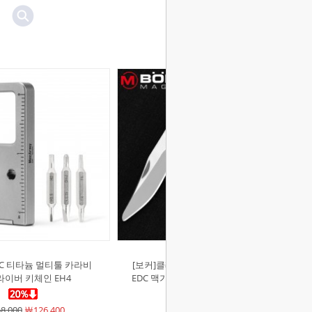
DC 티타늄 멀티툴 카라비
[보커]클래식 헌터 슬림 키즈 멀티툴
라이버 키체인 EH4
EDC 맥가이버칼 재난대비 생존 휴대
용 다용도툴
8,000
￦126,400