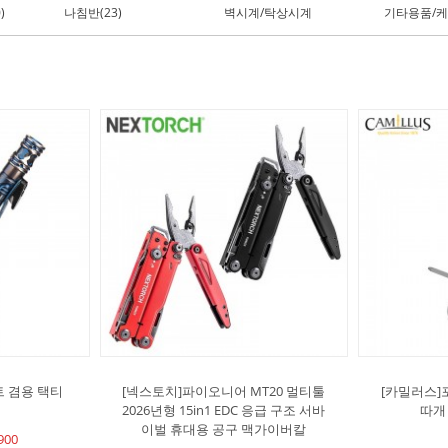
)
나침반(23)
벽시계/탁상시계
기타용품/케
이트 겸용 택티
[넥스토치]파이오니어 MT20 멀티툴
[카밀러스]포
2026년형 15in1 EDC 응급 구조 서바
따개
이벌 휴대용 공구 맥가이버칼
900