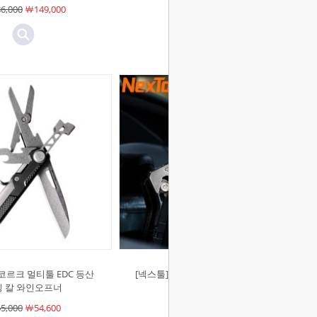
6,000
￦149,000
코르크 멀티툴 EDC 등산
[넥스툴]라이트 렌치 비트 세트 EDC
 칼 와인오프너
멀티툴 W1
5,000
￦54,600
￦34,900
￦31,410