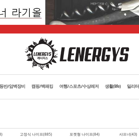
등반/암벽장비
캠핑/백패킹
여행/스포츠/수상레저
생활(life)
밀리터
)
고정식 나이프(885)
포켓형 나이프(84)
샤프너(43)