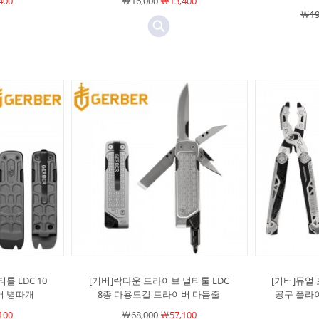
400
￦16,000
￦13,400
￦19
툴 EDC 10
[거버]락다운 드라이브 멀티툴 EDC
[거버]듀얼 
버 병따개
8종 다용도칼 드라이버 다듬줄
공구 플라
100
￦68,000
￦57,100