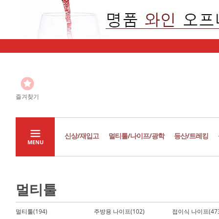
즐겨찾기
신상/재입고
멀티툴/나이프/광학
등산/트레킹
MENU
멀티툴
멀티툴(194)
주방용 나이프(102)
접이식 나이프(473