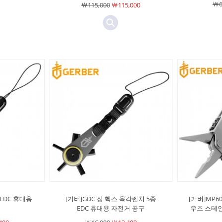
￦6
￦115,000
￦115,000
 EDC 휴대용
[거버]GDC 집 헥스 육각렌치 5종
[거버]MP6
EDC 휴대용 자전거 공구
우즈 스테