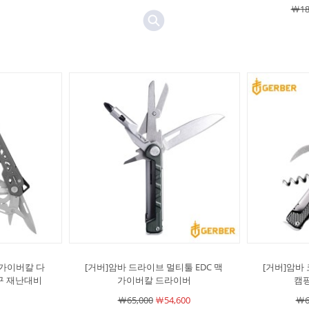
￦18
맥가이버칼 다
[거버]암바 드라이브 멀티툴 EDC 맥
[거버]암바 
공구 재난대비
가이버칼 드라이버
캠핑
￦65,000
￦54,600
￦6