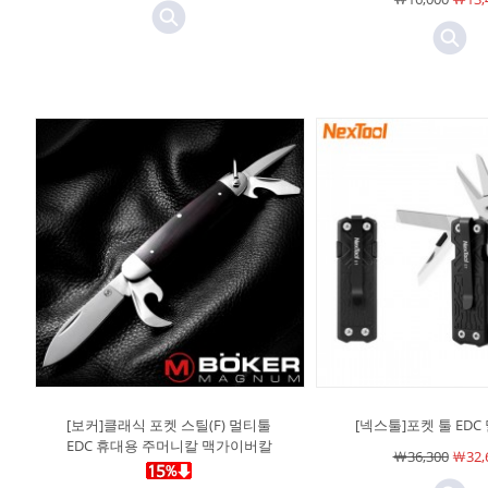
[보커]클래식 포켓 스틸(F) 멀티툴
[넥스툴]포켓 툴 EDC 
EDC 휴대용 주머니칼 맥가이버칼
￦36,300
￦32,