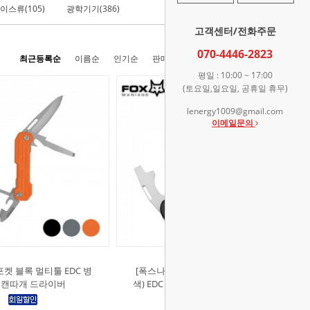
이스류(105)
광학기기(386)
라이터/담배용품(33)
고객센터/전화주문
070-4446-2823
최근등록순
이름순
인기순
판매순
높은가격순
낮은가격순
평일 : 10:00 ~ 17:00
(토요일,일요일, 공휴일 휴무)
lenergy1009@gmail.com
이메일문의
켓 블록 멀티툴 EDC 병
[폭스나이프]벌피스 S4 멀티툴 (단
 캔따개 드라이버
색) EDC 휴대용 주머니칼 병따개 드
라이버