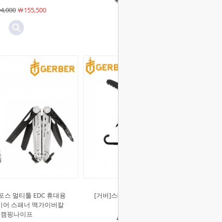
￦291,000
￦214,000
4,000
￦155,500
포스 멀티툴 EDC 휴대용
[거버]스테이크 아웃 멀티툴 포켓 나
이어 스패너 맥가이버칼
이프 휴대용 칼
캠핑나이프
￦104,000
￦87,300