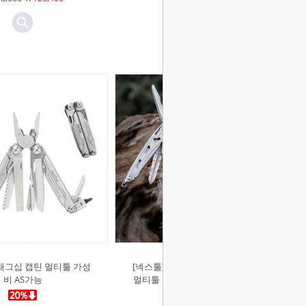
￦50,000
￦42,500
래그십 캡틴 멀티툴 가성
[넥스툴]미니 플래그십 F12 키체인
비 AS가능
멀티툴 EDC 휴대용 공구 플라이어
가위 병따개