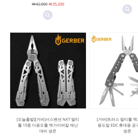
￦42,000
￦35,200
[오늘출발][거버]서스펜션 NXT 멀티
[거버]트러스 멀티툴 
툴 15종 다용도툴 맥가이버칼 재난
용도칼 EDC 휴대용 
대비 생존
생존