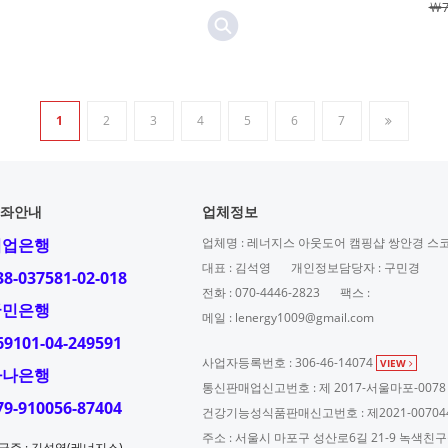
￦7
1
2
3
4
5
6
7
좌안내
업체정보
기업은행
업체명 : 레너지스 아웃도어 캠핑샵 쌍안경 스
대표 : 김석영
개인정보담당자 : 구민경
38-037581-02-018
전화 : 070-4446-2823
팩스 :
국민은행
메일 : lenergy1009@gmail.com
69101-04-249591
사업자등록번호 : 306-46-14074
VIEW
하나은행
통신판매업신고번호 : 제 2017-서울마포-0078
79-910056-87404
건강기능성식품판매신고번호 : 제2021-00704
주소 : 서울시 마포구 성산로6길 21-9 녹색친
금주 : 김석영(레너지스)