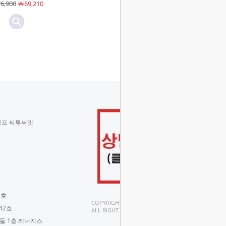
6,900
￦69,210
￦48,900
￦44,010
코프 씨투써밋
 호
COPYRIGHT(C).
42호
ALL RIGHT RESERVED.
구들 1층 레너지스