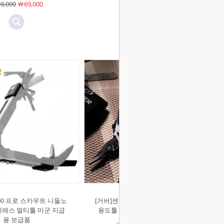
9,000
￦69,000
￦78,000
￦78,000
00 프로 스카우트 니들노
[거버]센터 드라이브 멀티툴 13종 다
인레스 멀티툴 미군 지급
용도툴 맥가이버칼 재난대비 생존
용 보급품