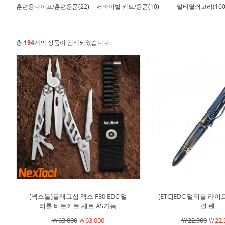
훈련용나이프/훈련용품(22)
서바이벌 키트/용품(10)
멀티열쇠고리(160
총
194
개의 상품이 검색되었습니다.
[넥스툴]플래그십 맥스 F30 EDC 멀
[ETC]EDC 멀티툴 라
티툴 비트키트 세트 AS가능
컬 펜
￦63,000
￦63,000
￦22,900
￦22,