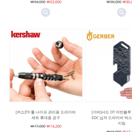
￦94,000
￦63,000
￦96,000
￦80,
[커쇼]TX 툴 나이프 관리용 드라이버
[거버]샤드 DT 어반블루
세트 휴대용 공구
EDC 십자 드라이버 박
키링
￦17,000
￦14,200
￦16,000
￦13,