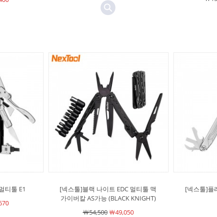
멀티툴 E1
[넥스툴]블랙 나이트 EDC 멀티툴 맥
[넥스툴]플
가이버칼 AS가능 (BLACK KNIGHT)
670
￦54,500
￦49,050