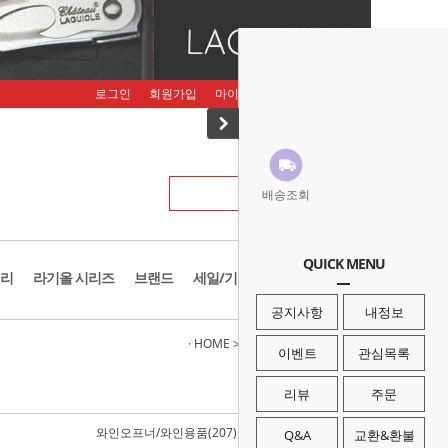
로그인
회원가입
마이페이지
주문조회
장바구니
배송조회
QUICK MENU
리
라기올 시리즈
브랜드
세일/기획존
공지사항
내정보
· HOME
>
멀티툴/나이프/광학
>
멀티툴
이벤트
관심목록
리뷰
주문
와인오프너/와인용품(207)
톱/도끼/삽(93)
Q&A
교환&환불