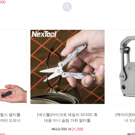
600
 힐스 멀티툴
[넥스툴]마이크로 세일러 S0 EDC 휴
[맥아미]E
스커터 오프너
대용 미니 슬림 가위 멀티툴
너 드
￦23,700
￦21,500
￦15
400