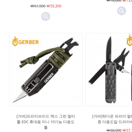
￦16,000
￦13,
￦61,500
￦55,350
[거버]프라이브리드 엑스 그린 멀티
[거버]락다운 프라이 멀티
툴 EDC 휴대용 미니 10기능 다용도
종 다용도칼 드라이
툴
￦68,000
￦57,