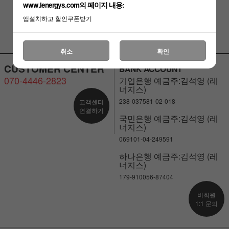
www.lenergys.com의 페이지 내용:
앱설치하고 할인쿠폰받기
취소
확인
CUSTOMER CENTER
BANK ACCOUNT
070-4446-2823
기업은행 예금주:김석영 (레
너지스)
238-037581-02-018
고객센터
연결하기
국민은행 예금주:김석영 (레
너지스)
069101-04-249591
하나은행 예금주:김석영 (레
너지스)
179-910056-87404
비회원
1:1 문의