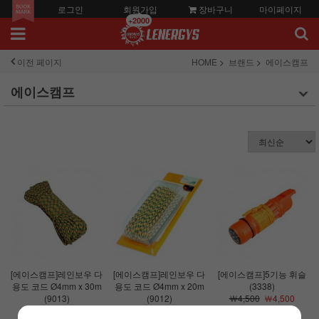
로그인
회원가입
장바구니
마이페이지
+2000
이전 페이지
HOME
브랜드
에이스캠프
에이스캠프
[에이스캠프]레인보우 다
[에이스캠프]레인보우 다
[에이스캠프]5기능 휘슬
용도 코드 Ø4mm x 30m
용도 코드 Ø4mm x 20m
(3338)
(9013)
(9012)
￦4,500
￦4,500
￦13,000
￦13,000
￦9,000
￦9,000