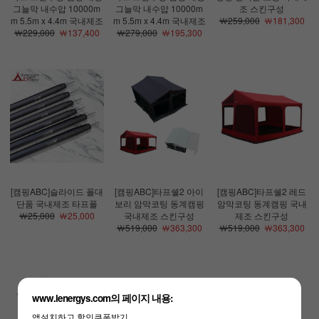
그늘막 내수압 10000m
그늘막 내수압 10000m
조 스킨구성
m 5.5m x 4.4m 국내제조
m 5.5m x 4.4m 국내제조
￦259,000
￦181,300
￦229,000
￦137,400
￦279,000
￦195,300
[캠핑ABC]슬라이드 폴대
[캠핑ABC]타프쉘2 아이
[캠핑ABC]타프쉘2 레드
단품 국내제조 타프폴
보리 암막코팅 동계캠핑
암막코팅 동계캠핑 국내
￦25,000
￦25,000
국내제조 스킨구성
제조 스킨구성
￦519,000
￦363,300
￦519,000
￦363,300
www.lenergys.com의 페이지 내용:
앱설치하고 할인쿠폰받기