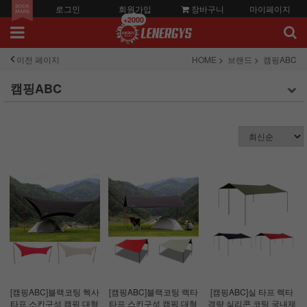
로그인
회원가입
장바구니
마이페이지
+2000
이전 페이지
HOME
브랜드
캠핑ABC
캠핑ABC
[캠핑ABC]블랙코팅 헥사
[캠핑ABC]블랙코팅 렉타
[캠핑ABC]실 타프 렉타
타프 스킨구성 캠핑 대형
타프 스킨구성 캠핑 대형
경량 실리콘 코팅 국내제