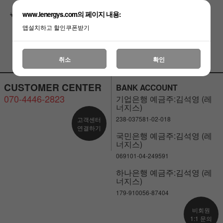
방
가방
www.lenergys.com의 페이지 내용:
￦317,700
￦317,700
(품절)
앱설치하고 할인쿠폰받기
취소
확인
CUSTOMER CENTER
BANK ACCOUNT
070-4446-2823
기업은행 예금주:김석영 (레
너지스)
238-037581-02-018
고객센터
연결하기
국민은행 예금주:김석영 (레
너지스)
069101-04-249591
하나은행 예금주:김석영 (레
너지스)
179-910056-87404
비회원
1:1 문의