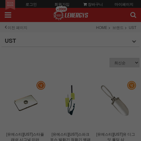
로그인
회원가입
장바구니
마이페이지
+2000
이전 페이지
HOME
브랜드
UST
UST
[유에스티][UST]스타플
[유에스티][UST]스파크
[유에스티][UST]유 디그
래쉬 시그널 미러
포스 발화기 점화기 백패
잇 폴딩 삽