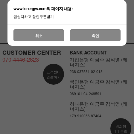
￦28,000
￦28,000
킹 서바이벌 장비
(품절)
www.lenergys.com의 페이지 내용:
￦21,000
￦21,000
앱설치하고 할인쿠폰받기
취소
확인
CUSTOMER CENTER
BANK ACCOUNT
070-4446-2823
기업은행 예금주:김석영 (레
너지스)
238-037581-02-018
고객센터
연결하기
국민은행 예금주:김석영 (레
너지스)
069101-04-249591
하나은행 예금주:김석영 (레
너지스)
179-910056-87404
비회원
1:1 문의