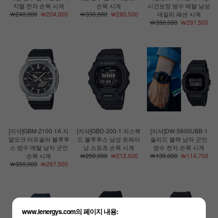
지털 전자 손목 시계
손목 시계
시간보정 방수 메탈 남성
￦240,000
￦204,000
￦330,000
￦280,500
데일리 패션 시계
￦350,000
￦297,500
[지샥]GBM-2100-1A 지
[지샥]GBD-200-1 지스쿼
[지샥]DW-5600UBB-1
얄오크 터프솔라 블루투
드 블루투스 남성 트레이
솔리드 블랙 남자 군인
스 방수 메탈 남자 군인
닝 스포츠 손목 시계
방수 전자 손목 시계
손목 시계
￦250,000
￦212,500
￦135,000
￦114,700
￦350,000
￦297,500
www.lenergys.com의 페이지 내용: