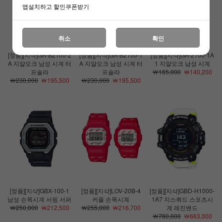
앱설치하고 할인쿠폰받기
취소
확인
[정품][지샥]GA-B2100-2
[정품][지샥]GA-B2100-1
[정품][지샥]GA-2100-1A
A 지얄오크 남성 시계 터
A 지얄오크 남성 시계 터
1 지얄오크 남성 시계
프솔라
프솔라
￦165,000
￦140,200
￦230,000
￦195,500
￦230,000
￦195,500
[정품][지샥]GBX-100-1
[정품][지샥]LOV-20B-4
[정품][지샥]GBD-H1000-
남성 손목시계 서핑 서퍼
커플 손목시계
1A7 지스쿼드 스포츠시
￦250,000
￦212,500
￦255,000
￦216,700
계 레진밴드
￦780,000
￦663,000