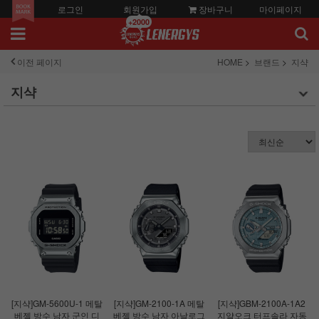
로그인
회원가입
장바구니
마이페이지
+2000
이전 페이지
HOME
브랜드
지샥
지샥
[지샥]GM-5600U-1 메탈
[지샥]GM-2100-1A 메탈
[지샥]GBM-2100A-1A2
베젤 방수 남자 군인 디
베젤 방수 남자 아날로그
지얄오크 터프솔라 자동