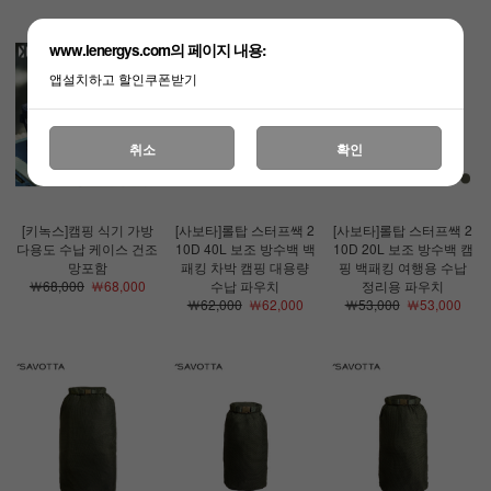
www.lenergys.com의 페이지 내용:
앱설치하고 할인쿠폰받기
취소
확인
[키녹스]캠핑 식기 가방
[사보타]롤탑 스터프쌕 2
[사보타]롤탑 스터프쌕 2
다용도 수납 케이스 건조
10D 40L 보조 방수백 백
10D 20L 보조 방수백 캠
망포함
패킹 차박 캠핑 대용량
핑 백패킹 여행용 수납
￦68,000
￦68,000
수납 파우치
정리용 파우치
￦62,000
￦62,000
￦53,000
￦53,000