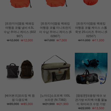
[트란지아]캠핑 백패킹
[트란지아]캠핑 백패킹
[트란지아]캠핑 백패킹
여행용 코펠 냄비 4.5L
여행용 코펠 미니트란지
여행용 코펠 케이스 스톰
수납 주머니 케이스 (602
아 수납 주머니 케이스 (6
쿡셋 25시리즈 주머니 (6
907)
02807)
02507)
￦12,000
￦12,000
￦7,000
￦7,000
￦11,000
￦11,000
[베어본즈]포리징 백 캠
[노마드]소프트백 100L
[캠핑문]대용량 메쉬 보
핑 다용도백
브라운 (N-7382)
관가방 비치백 여름 물놀
￦85,000
￦85,000
￦21,900
￦21,900
이 워터파크 수영 가방
￦22,000
￦13,500