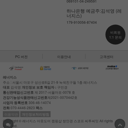
069101-04-249591
하나은행 예금주:김석영 (레
너지스)
179-910056-87404
비회원
1:1 문의
PC 버전
이용안내
고객센터
레너지스
주소 : 서울시 마포구 성산로6길 21-9 녹색친구들 1층 레너지스
대표
김석영
개인정보 보호 책임자 :
구민경
통신판매업신고번호
제 2017-서울마포-0078 호
건강기능성식품판매신고번호
제2021-0070442호
사업자 등록번호
306-46-14074
전화
070-4446-2823
팩스
이용약관
개인정보처리방침
Copyright © 레너지스 아웃도어 캠핑샵 쌍안경 스코프 씨투써밋 All rights
reserved.