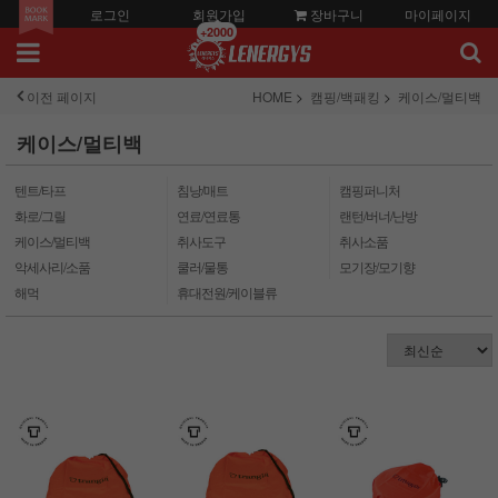
로그인
회원가입
장바구니
마이페이지
+2000
이전 페이지
HOME
캠핑/백패킹
케이스/멀티백
케이스/멀티백
텐트/타프
침낭/매트
캠핑퍼니처
화로/그릴
연료/연료통
랜턴/버너/난방
케이스/멀티백
취사도구
취사소품
악세사리/소품
쿨러/물통
모기장/모기향
해먹
휴대전원/케이블류