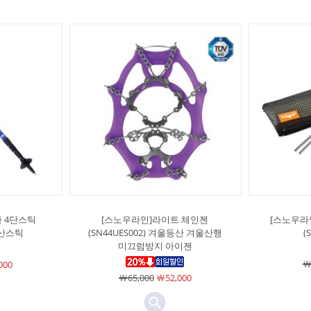
 4단스틱
[스노우라인]라이트 체인젠
[스노우라인
 등산스틱
(SN44UES002) 겨울등산 겨울산행
(
미끄럼방지 아이젠
￦
000
￦65,000
￦52,000