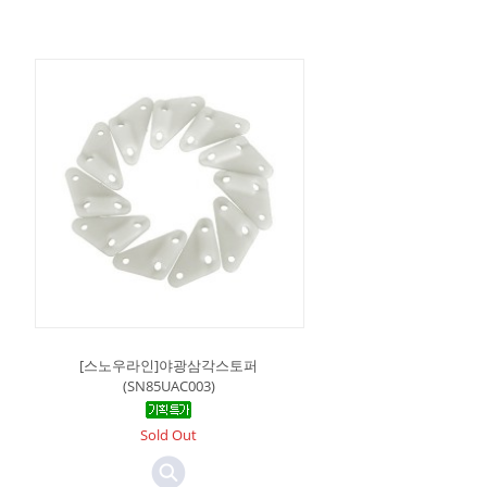
[스노우라인]야광삼각스토퍼
(SN85UAC003)
Sold Out