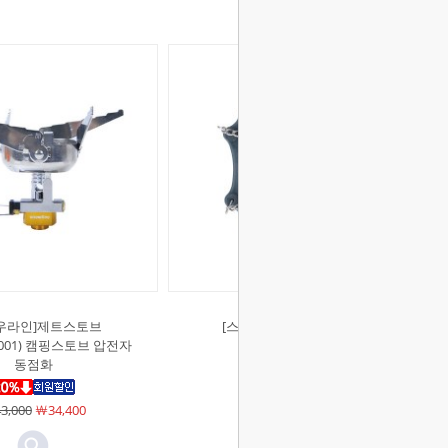
우라인]제트스토브
[스노우라인]체인젠워크
G001) 캠핑스토브 압전자
(SNE5UEI003)
동점화
Sold Out
3,000
￦34,400