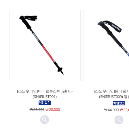
[스노우라인]마테호른스틱3단(16)
[스노우라인]몬테로사
(SN65UST001)
(SN55UST009)
￦35,000
￦28,000
￦44,000
￦22,