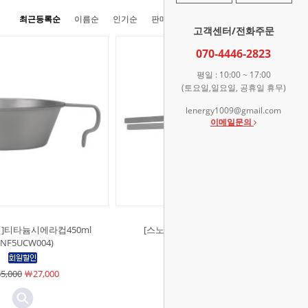
최근등록순
이름순
인기순
판매순
높은가격순
낮은가격순
고객센터/전화주문
070-4446-2823
평일 : 10:00 ~ 17:00
(토요일,일요일, 공휴일 휴무)
lenergy1009@gmail.com
이메일문의
]티타늄시에라컵450ml
[스노우라인]티타늄BBQ집게
SNF5UCW004)
(SND5UCW010)
5,000
￦27,000
￦20,000
￦18,000