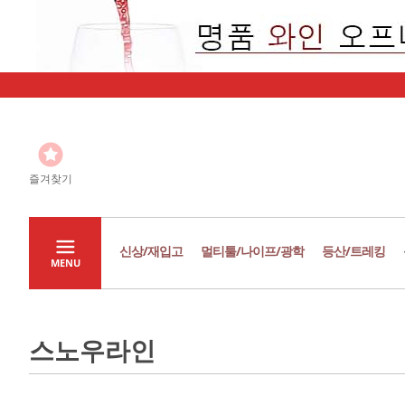
즐겨찾기
신상/재입고
멀티툴/나이프/광학
등산/트레킹
MENU
스노우라인