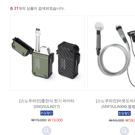
총
21
개의 상품이 검색되었습니다.
[스노우라인]충전식 전기 라이터
[스노우라인]아웃도
(SNG5ULA017)
(SNF5ULA004) 
￦19,000
￦19,000
￦69,000
￦59,