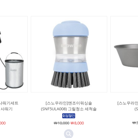
어샤워기세트
[스노우라인]엔조이워싱솔
[스노우라인
캠핑샤워기
(SNF5ULA008) 그릴청소 세척솔
(
￦3
000
￦10,000
￦8,000