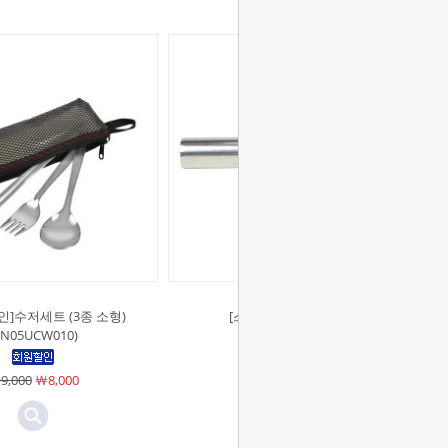
]수저세트 (3종 소형)
[스노우라인]멀티토치
SN05UCW010)
(SN45UGG001)
9,000
￦8,000
￦14,000
￦13,000