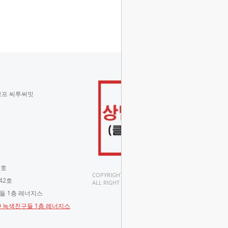
코프 씨투써밋
 호
COPYRIGHT(C).
42호
ALL RIGHT RESERVED.
구들 1층 레너지스
-9 녹색친구들 1층 레너지스