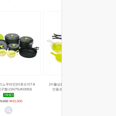
[스노우라인]아웃도어7-8
[이월상품][스노우라인]아웃도어2-3
구형) (SN75UKO003)
인용코펠 (구형) (SN75UKO001)
5,000
￦65,900
￦46,000
￦39,000