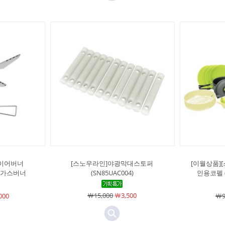
파이어버너
[스노우라인]야광막대스토퍼
[이월상품]
핑 가스버너
(SN85UAC004)
인용코펠 (
￦15,000
￦3,500
000
￦9