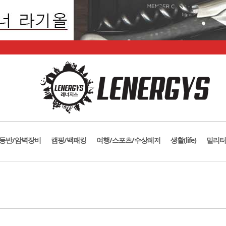
등반/암벽장비
캠핑/백패킹
여행/스포츠/수상레저
생활(life)
밀리터