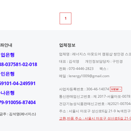
1
좌안내
업체정보
기업은행
업체명 : 레너지스 아웃도어 캠핑샵 쌍안경 스
대표 : 김석영
개인정보담당자 : 구민경
38-037581-02-018
전화 : 070-4446-2823
팩스 :
국민은행
메일 : lenergy1009@gmail.com
69101-04-249591
사업자등록번호 : 306-46-14074
VIEW
하나은행
통신판매업신고번호 : 제 2017-서울마포-0078
79-910056-87404
건강기능성식품판매신고번호 : 제2021-00704
주소 : 서울시 마포구 성산로6길 21-9 녹색친
금주 : 김석영(레너지스)
교환,반품 주소 : 서울시 마포구 성산로6길 21