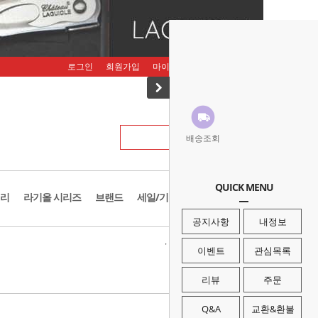
로그인
회원가입
마이페이지
주문조회
장바구니
배송조회
QUICK MENU
리
라기올 시리즈
브랜드
세일/기획존
공지사항
내정보
· HOME
>
브랜드
>
스노우라인
이벤트
관심목록
리뷰
주문
Q&A
교환&환불