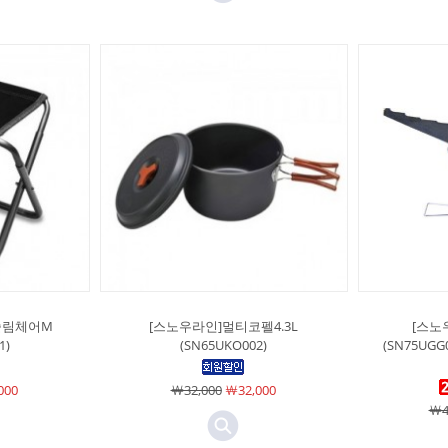
슬림체어M
[스노우라인]멀티코펠4.3L
[스노
1)
(SN65UKO002)
(SN75UG
000
￦32,000
￦32,000
￦4