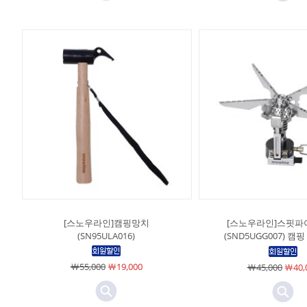
[스노우라인]캠핑망치
[스노우라인]스핏
(SN95ULA016)
(SND5UGG007) 캠
￦55,000
￦19,000
￦45,000
￦40,