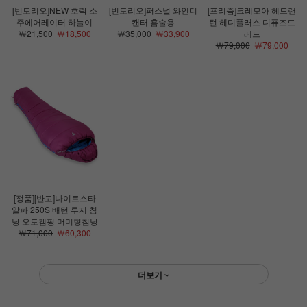
[빈토리오]NEW 호락 소
[빈토리오]퍼스널 와인디
[프리즘]크레모아 헤드랜
주에어레이터 하늘이
캔터 홈술용
턴 헤디플러스 디퓨즈드
￦21,500
￦18,500
￦35,000
￦33,900
레드
￦79,000
￦79,000
[정품][반고]나이트스타
알파 250S 배턴 루지 침
낭 오토캠핑 머미형침낭
￦71,000
￦60,300
더보기