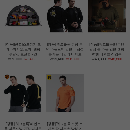
[정품][반고]스토리지 오
[정품][워크블록]한방 주
[정품][워크블록]맨투맨
거나이저(알로이) 캠핑
먹 라운드넥 긴팔티 남성
남성 봄 가을 긴팔 캠핑
수납장 보관함 9칸
봄가을 데일리 티셔츠
여행 티셔츠 작업복
￦76,000
￦64,600
￦19,600
￦19,600
￦48,800
￦48,800
[정품][워크블록]페인트
[정품][워크블록]포켓 소
롤 라운드넥 긴팔 티셔츠
매 반팔 티셔츠 남성 기