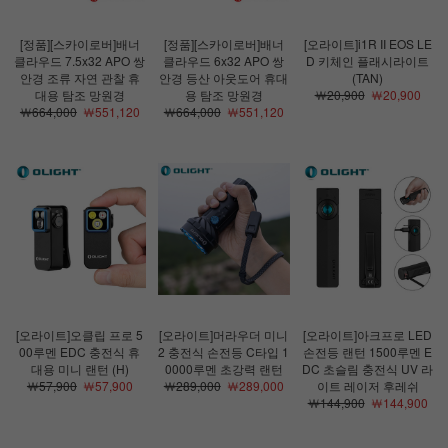
[정품][스카이로버]배너
[정품][스카이로버]배너
[오라이트]i1R II EOS LE
클라우드 7.5x32 APO 쌍
클라우드 6x32 APO 쌍
D 키체인 플래시라이트
안경 조류 자연 관찰 휴
안경 등산 아웃도어 휴대
(TAN)
대용 탐조 망원경
용 탐조 망원경
￦20,900
￦20,900
￦664,000
￦551,120
￦664,000
￦551,120
[오라이트]오클립 프로 5
[오라이트]머라우더 미니
[오라이트]아크프로 LED
00루멘 EDC 충전식 휴
2 충전식 손전등 C타입 1
손전등 랜턴 1500루멘 E
대용 미니 랜턴 (H)
0000루멘 초강력 랜턴
DC 초슬림 충전식 UV 라
￦57,900
￦57,900
￦289,000
￦289,000
이트 레이저 후레쉬
￦144,900
￦144,900