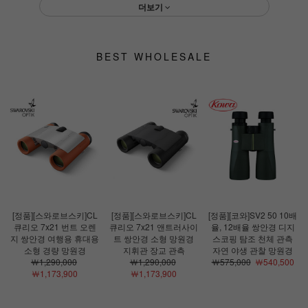
더보기
BEST WHOLESALE
[정품][스와로브스키]CL
[정품][스와로브스키]CL
[정품][코와]SV2 50 10배
큐리오 7x21 번트 오렌
큐리오 7x21 앤트러사이
율, 12배율 쌍안경 디지
지 쌍안경 여행용 휴대용
트 쌍안경 소형 망원경
스코핑 탐조 천체 관측
소형 경량 망원경
지휘관 장교 관측
자연 야생 관찰 망원경
￦1,290,000
￦1,290,000
￦575,000
￦540,500
￦1,173,900
￦1,173,900