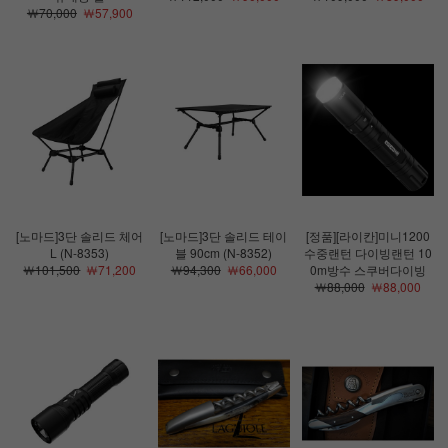
￦70,000
￦57,900
[노마드]3단 솔리드 체어
[노마드]3단 솔리드 테이
[정품][라이칸]미니1200
L (N-8353)
블 90cm (N-8352)
수중랜턴 다이빙랜턴 10
￦101,500
￦71,200
￦94,300
￦66,000
0m방수 스쿠버다이빙
￦88,000
￦88,000