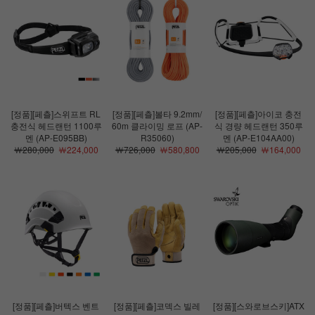
[정품][페츨]스위프트 RL
[정품][페츨]볼타 9.2mm/
[정품][페츨]아이코 충전
충전식 헤드랜턴 1100루
60m 클라이밍 로프 (AP-
식 경량 헤드랜턴 350루
멘 (AP-E095BB)
R35060)
멘 (AP-E104AA00)
￦280,000
￦224,000
￦726,000
￦580,800
￦205,000
￦164,000
[정품][페츨]버텍스 벤트
[정품][페츨]코덱스 빌레
[정품][스와로브스키]ATX