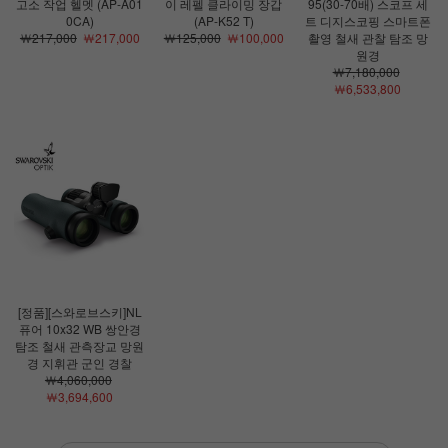
고소 작업 헬멧 (AP-A01
이 레펠 클라이밍 장갑
95(30-70배) 스코프 세
0CA)
(AP-K52 T)
트 디지스코핑 스마트폰
￦217,000
￦217,000
￦125,000
￦100,000
촬영 철새 관찰 탐조 망
원경
￦7,180,000
￦6,533,800
[정품][스와로브스키]NL
퓨어 10x32 WB 쌍안경
탐조 철새 관측장교 망원
경 지휘관 군인 경찰
￦4,060,000
￦3,694,600