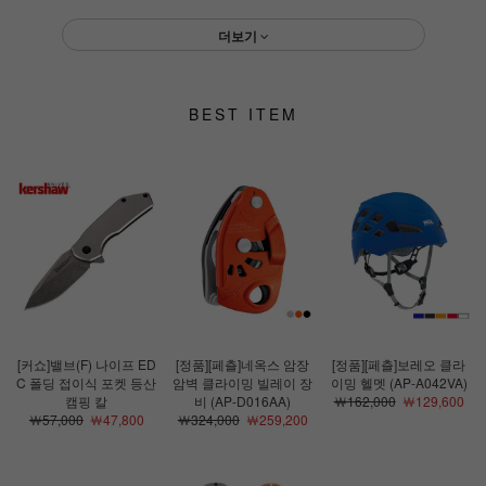
더보기
BEST ITEM
[커쇼]밸브(F) 나이프 ED
[정품][페츨]네옥스 암장
[정품][페츨]보레오 클라
C 폴딩 접이식 포켓 등산
암벽 클라이밍 빌레이 장
이밍 헬멧 (AP-A042VA)
캠핑 칼
비 (AP-D016AA)
￦162,000
￦129,600
￦57,000
￦47,800
￦324,000
￦259,200