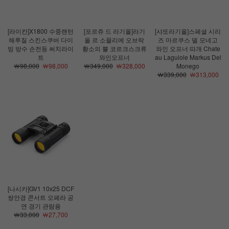
[라이칸]X1800 수중랜턴
[포르쥬 드 라기올]라기
[샤또라기올]스페셜 시리
해루질 스킨스쿠버 다이
올 르 소믈리에 오브락
즈 마르쿠스 델 모네고
빙 방수 손전등 써치라이
황소의 뿔 코르크스크류
와인 오프너 따개 Chate
트
와인오프너
au Laguiole Markus Del
￦98,000
￦98,000
￦349,000
￦328,000
Monego
￦339,000
￦313,000
[나시카]GV1 10x25 DCF
쌍안경 콘서트 오페라 공
연 경기 관람용
￦33,000
￦27,700