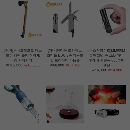
[거버]부쉬크래프트 액스
[거버]락다운 드라이브
[몬스터라이트]ML600M
도끼 캠핑 불멍 장작 땔
멀티툴 EDC 8종 다용도
G 매그넛 줌 LED 미니
감 가지치기
칼 드라이버 다듬줄
후레쉬 손전등 600루멘
￦162,000
￦136,000
￦68,000
￦57,100
랜턴
￦16,000
￦14,900