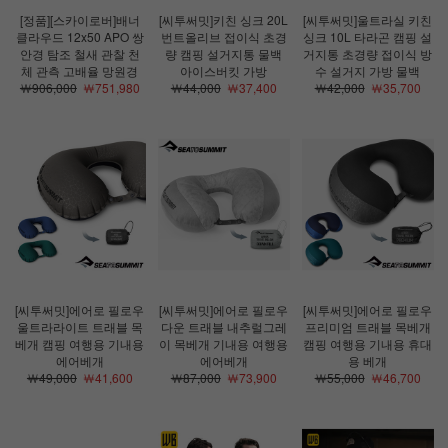
[정품][스카이로버]배너
[씨투써밋]키친 싱크 20L
[씨투써밋]울트라실 키친
클라우드 12x50 APO 쌍
번트올리브 접이식 초경
싱크 10L 타라곤 캠핑 설
안경 탐조 철새 관찰 천
량 캠핑 설거지통 물백
거지통 초경량 접이식 방
체 관측 고배율 망원경
아이스버킷 가방
수 설거지 가방 물백
￦906,000
￦751,980
￦44,000
￦37,400
￦42,000
￦35,700
[씨투써밋]에어로 필로우
[씨투써밋]에어로 필로우
[씨투써밋]에어로 필로우
울트라라이트 트래블 목
다운 트래블 내추럴그레
프리미엄 트래블 목베개
베개 캠핑 여행용 기내용
이 목베개 기내용 여행용
캠핑 여행용 기내용 휴대
에어베개
에어베개
용 베개
￦49,000
￦41,600
￦87,000
￦73,900
￦55,000
￦46,700