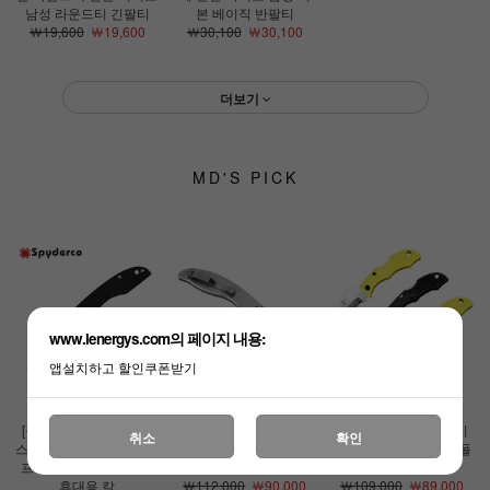
남성 라운드티 긴팔티
본 베이직 반팔티
￦19,600
￦19,600
￦30,100
￦30,100
더보기
MD'S PICK
www.lenergys.com의 페이지 내용:
앱설치하고 할인쿠폰받기
[정품][스파이더코]그래
[정품][스파이더코]업턴
[정품][스파이더코]레이
취소
확인
스호퍼 G10(F) 폴딩 나이
(F) 나이프 EDC 접이식
디버그3 나이프 EDC 폴
프 EDC 등산 캠핑 낚시
휴대용 칼
딩나이프
휴대용 칼
￦112,000
￦90,000
￦109,000
￦89,000