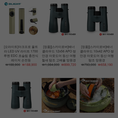
[오라이트]아크프로 울트
[정품][스카이로버]배너
[정품][스카이로버]배너
라 LED UV 라이트 1700
클라우드 12x56 APO 쌍
클라우드 10x42 APO 쌍
루멘 EDC 초슬림 충전식
안경 아웃도어 등산 여행
안경 아웃도어 등산 여행
레이저 손전등
철새 탐조 고배율 망원경
탐조 망원경
￦188,900
￦188,900
￦1,084,000
￦899,720
￦793,000
￦658,190