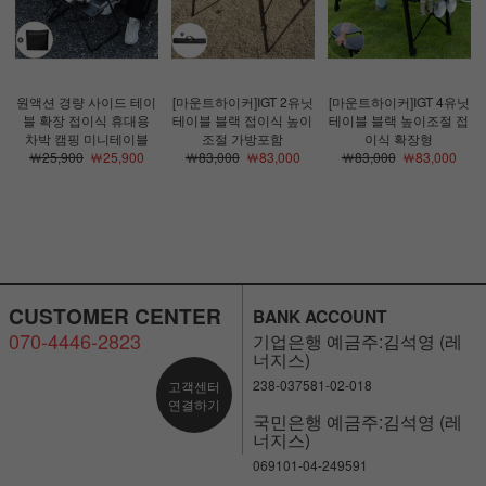
원액션 경량 사이드 테이
[마운트하이커]IGT 2유닛
[마운트하이커]IGT 4유닛
블 확장 접이식 휴대용
테이블 블랙 접이식 높이
테이블 블랙 높이조절 접
차박 캠핑 미니테이블
조절 가방포함
이식 확장형
￦25,900
￦25,900
￦83,000
￦83,000
￦83,000
￦83,000
CUSTOMER CENTER
BANK ACCOUNT
070-4446-2823
기업은행 예금주:김석영 (레
너지스)
238-037581-02-018
고객센터
연결하기
국민은행 예금주:김석영 (레
너지스)
069101-04-249591