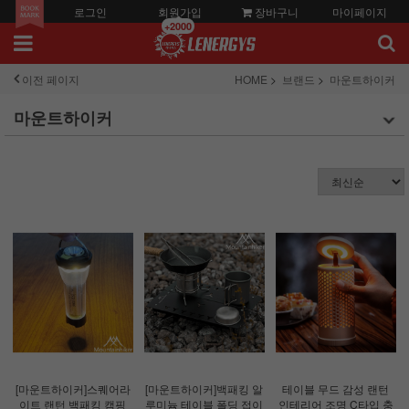
로그인
회원가입
장바구니
마이페이지
+2000
이전 페이지
HOME
브랜드
마운트하이커
마운트하이커
[마운트하이커]스퀘어라
[마운트하이커]백패킹 알
테이블 무드 감성 랜턴
이트 랜턴 백패킹 캠핑
루미늄 테이블 폴딩 접이
인테리어 조명 C타입 충