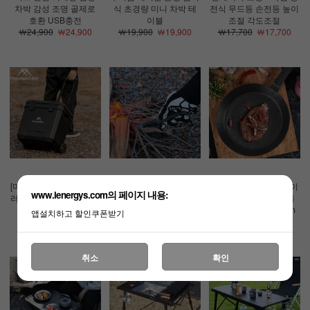
차박 감성 조명 골제로
식 초경량 미니 차박 테
전식 무드등 손전등 높이
호환 USB충전
이블
조절 각도조절
￦24,900
￦24,900
￦19,900
￦19,900
￦17,700
￦17,700
[마운트하이커]캐리어 쿨
미니 텍티컬 토치 캠핑
탄소강 스테이크 프라이
www.lenergys.com의 페이지 내용:
러 36L 이동식 바퀴 캠핑
백패킹 라이터 휴대용 점
팬 가정용 캠핑 요리용
하드쿨러
화기
후라이팬 중형 25.5cm
앱설치하고 할인쿠폰받기
￦99,000
￦99,000
￦10,900
￦10,900
￦24,500
￦24,500
취소
확인