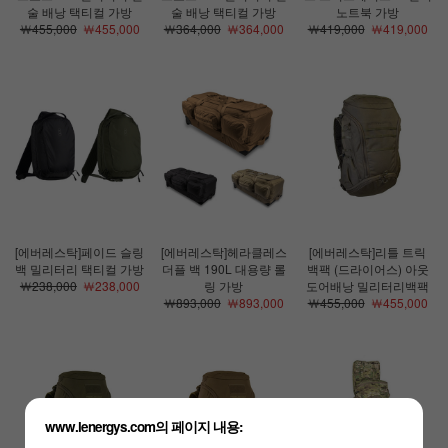
술 배낭 택티컬 가방
술 배낭 택티컬 가방
노트북 가방
￦455,000
￦455,000
￦364,000
￦364,000
￦419,000
￦419,000
[에버레스탁]페이드 슬링
[에버레스탁]헤라클레스
[에버레스탁]리틀 트릭
백 밀리터리 택티컬 가방
더플 백 190L 대용량 롤
백팩 (드라이어스) 아웃
￦238,000
￦238,000
링 가방
도어배낭 밀리터리백팩
￦893,000
￦893,000
￦455,000
￦455,000
www.lenergys.com의 페이지 내용: