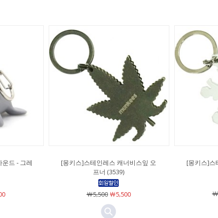
사운드 - 그레
[몽키스]스테인레스 캐너비스잎 오
[몽키스]
프너 (3539)
￦
00
￦5,500
￦5,500