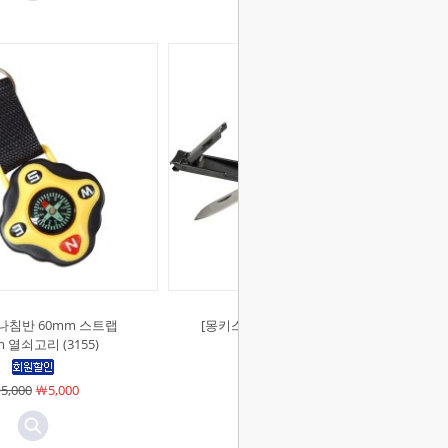
나침반 60mm 스트랩
[몽키스]손톱정리 멀티툴 (2502)
 열쇠고리 (3155)
￦18,000
￦18,000
5,000
￦5,000