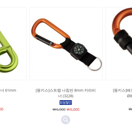
너 61mm
[몽키스]스트랩 나침반 8mm 카라비
[몽키스]
너 (3228)
Ø8
00
￦
￦6,000
￦6,000