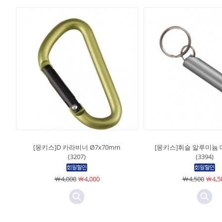
[몽키스]D 카라비너 Ø7x70mm
[몽키스]휘슬 알루미늄 대
(3207)
(3394)
￦4,000
￦4,000
￦4,500
￦4,5