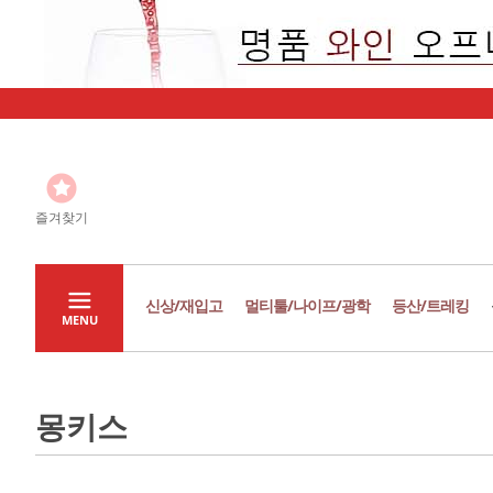
즐겨찾기
신상/재입고
멀티툴/나이프/광학
등산/트레킹
MENU
몽키스