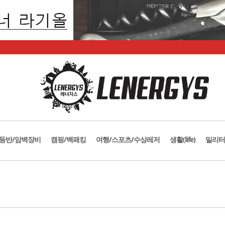
등반/암벽장비
캠핑/백패킹
여행/스포츠/수상레저
생활(life)
밀리터