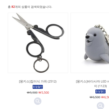
총
82
개의 상품이 검색되었습니다.
[몽키스]접이식 가위 (2512)
[몽키스]바다사자 LED 
이 (1123)
￦5,500
￦5,500
￦6,500
￦6,5