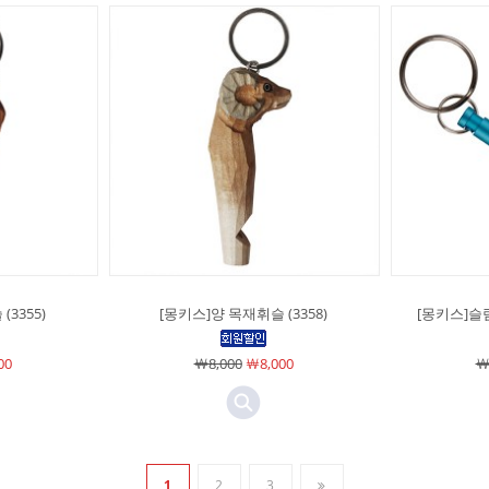
3355)
[몽키스]양 목재휘슬 (3358)
[몽키스]슬림 
00
￦8,000
￦8,000
￦
1
2
3