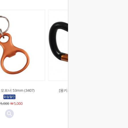
 오프너 53mm (3407)
[몽키스]카라비너 스크류 잠금
Ø8x77mm (3262)
5,000
￦5,000
￦4,000
￦4,000