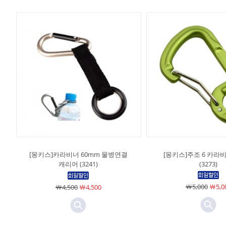
[몽키스]카라비너 60mm 물병연결
[몽키스]주조 6 카라비
캐리어 (3241)
(3273)
￦5,000
￦5,0
￦4,500
￦4,500