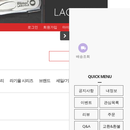
로그인
회원가입
마이페이지
주문조회
장바구니
배송조회
QUICK MENU
리
라기올 시리즈
브랜드
세일/기획존
공지사항
내정보
· HOME
>
브랜드
>
몽키스
이벤트
관심목록
리뷰
주문
Q&A
교환&환불