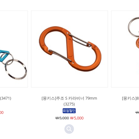
3471)
[몽키스]주조 S 카라비너 79mm
[몽키스]8
(3275)
00
￦
￦5,000
￦5,000