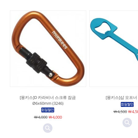
[몽키스]D 카라비너 스크류 잠금
[몽키스]삽 오프너 (
Ø6x60mm (3246)
￦4,500
￦4,5
￦4,000
￦4,000