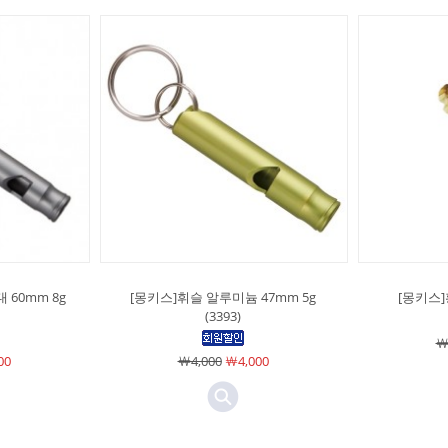
 60mm 8g
[몽키스]휘슬 알루미늄 47mm 5g
[몽키스]
(3393)
￦
00
￦4,000
￦4,000