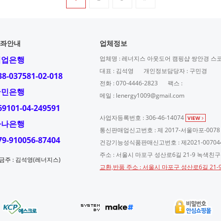
좌안내
업체정보
기업은행
업체명 : 레너지스 아웃도어 캠핑샵 쌍안경 스
대표 : 김석영
개인정보담당자 : 구민경
38-037581-02-018
전화 : 070-4446-2823
팩스 :
국민은행
메일 : lenergy1009@gmail.com
69101-04-249591
사업자등록번호 : 306-46-14074
VIEW
하나은행
통신판매업신고번호 : 제 2017-서울마포-0078
79-910056-87404
건강기능성식품판매신고번호 : 제2021-00704
주소 : 서울시 마포구 성산로6길 21-9 녹색친
금주 : 김석영(레너지스)
교환,반품 주소 : 서울시 마포구 성산로6길 21