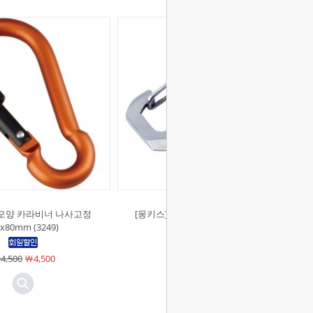
배모양 카라비너 나사고정
[몽키스]다기능 스테인리스 카라비
x80mm (3249)
너 72mm (3203)
4,500
￦4,500
￦5,000
￦5,000