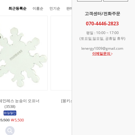
최근등록순
이름순
인기순
판매순
높은가격순
낮은가격순
고객센터/전화주문
070-4446-2823
평일 : 10:00 ~ 17:00
(토요일,일요일, 공휴일 휴무)
lenergy1009@gmail.com
이메일문의
스테인레스 눈송이 오프너
[몽키스]해마 LED 사운드 - 블루
(3538)
(1125)
5,500
￦5,500
￦6,500
￦6,500