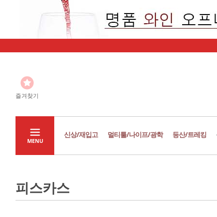
즐겨찾기
신상/재입고
멀티툴/나이프/광학
등산/트레킹
MENU
피스카스