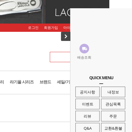
로그인
회원가입
마이페이지
주문조회
장바구니
배송조회
QUICK MENU
리
라기올 시리즈
브랜드
세일/기획존
공지사항
내정보
· HOME
>
브랜드
>
피스카스
이벤트
관심목록
리뷰
주문
Q&A
교환&환불