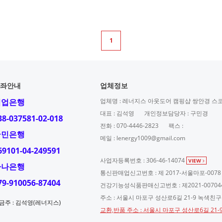
1
좌안내
업체정보
기업은행
업체명 : 레너지스 아웃도어 캠핑샵 쌍안경 스
대표 : 김석영
개인정보담당자 : 구민경
38-037581-02-018
전화 : 070-4446-2823
팩스 :
국민은행
메일 : lenergy1009@gmail.com
69101-04-249591
사업자등록번호 : 306-46-14074
VIEW
하나은행
통신판매업신고번호 : 제 2017-서울마포-0078
79-910056-87404
건강기능성식품판매신고번호 : 제2021-00704
주소 : 서울시 마포구 성산로6길 21-9 녹색친
금주 : 김석영(레너지스)
교환,반품 주소 : 서울시 마포구 성산로6길 21