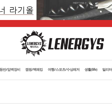
등반/암벽장비
캠핑/백패킹
여행/스포츠/수상레저
생활(life)
밀리터