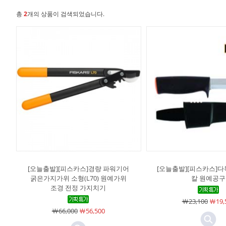
총
2
개의 상품이 검색되었습니다.
[오늘출발][피스카스]경량 파워기어
[오늘출발][피스카스]다
굵은가지가위 소형(L70) 원예가위
칼 원예공구
조경 전정 가지치기
￦23,100
￦19,
￦66,000
￦56,500