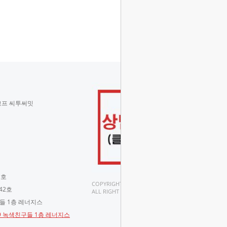
코프 씨투써밋
 호
COPYRIGHT(C).
42호
ALL RIGHT RESERVED.
구들 1층 레너지스
-9 녹색친구들 1층 레너지스