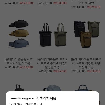
￦140,000
￦126,000
￦120,000
￦108,000
북 여행 가방
￦310,000
￦279,000
[툴레]아이온 슬링백 크
[툴레]파라마운트 토트 2
[툴레]파라마운트 백팩 2
로스백 데일리 가방
2L 토트백 숄더백 데일리
4L 노트북 직장인 가방
￦120,000
￦108,000
일상용 가방
자전거 배낭
￦250,000
￦225,000
￦300,000
￦270,000
www.lenergys.com의 페이지 내용:
앱설치하고 할인쿠폰받기