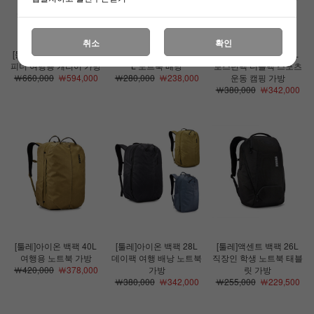
취소
확인
[툴레]아이온 캐리 온 스
[툴레]캐즘 랩톱 백팩 26
[툴레]아이온 더플 35L
피너 여행용 캐리어 가방
L 노트북 배낭
보스턴백 더플백 스포츠
￦660,000
￦594,000
￦280,000
￦238,000
운동 캠핑 가방
￦380,000
￦342,000
[툴레]아이온 백팩 40L
[툴레]아이온 백팩 28L
[툴레]액센트 백팩 26L
여행용 노트북 가방
데이팩 여행 배낭 노트북
직장인 학생 노트북 태블
￦420,000
￦378,000
가방
릿 가방
￦380,000
￦342,000
￦255,000
￦229,500