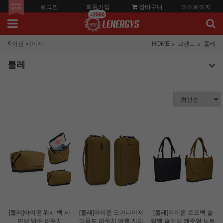
로그인
회원가입
장바구니
마이페이지
+2000
이전 페이지
HOME
브랜드
툴레
툴레
[툴레]아이온 워시 백 세
[툴레]아이온 오거나이저
[툴레]아이온 토트백 슬
면백 방수 파우치
다용도 파우치 여행 지갑
링백 숄더백 캐주얼 노트