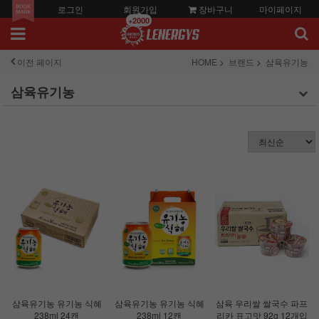
로그인
회원가입
장바구니
마이페이지
+2000
이전 페이지
HOME
브랜드
삼육유기농
삼육유기농
삼육유기농 유기농 식혜
삼육유기농 유기농 식혜
삼육 우리쌀 쌀국수 파프
238ml 24캔
238ml 12캔
리카 표고맛 92g 12개입