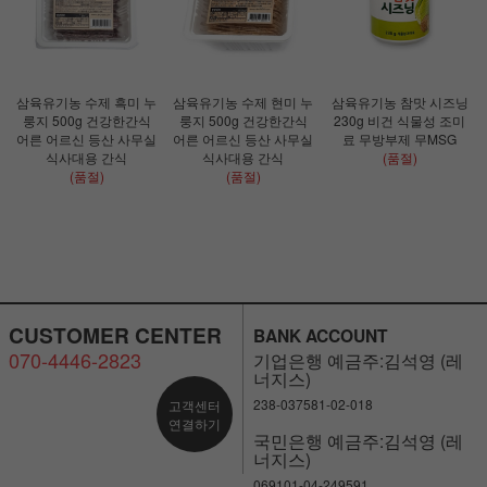
삼육유기농 수제 흑미 누
삼육유기농 수제 현미 누
삼육유기농 참맛 시즈닝
룽지 500g 건강한간식
룽지 500g 건강한간식
230g 비건 식물성 조미
어른 어르신 등산 사무실
어른 어르신 등산 사무실
료 무방부제 무MSG
식사대용 간식
식사대용 간식
(품절)
(품절)
(품절)
CUSTOMER CENTER
BANK ACCOUNT
070-4446-2823
기업은행 예금주:김석영 (레
너지스)
238-037581-02-018
고객센터
연결하기
국민은행 예금주:김석영 (레
너지스)
069101-04-249591