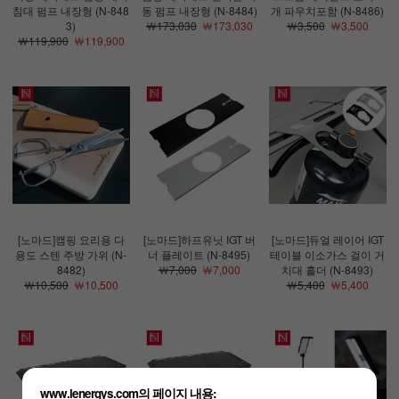
침대 펌프 내장형 (N-848
동 펌프 내장형 (N-8484)
개 파우치포함 (N-8486)
3)
￦173,030
￦173,030
￦3,500
￦3,500
￦119,900
￦119,900
[노마드]캠핑 요리용 다
[노마드]하프유닛 IGT 버
[노마드]듀얼 레이어 IGT
용도 스텐 주방 가위 (N-
너 플레이트 (N-8495)
테이블 이소가스 걸이 거
8482)
￦7,000
￦7,000
치대 홀더 (N-8493)
￦10,500
￦10,500
￦5,400
￦5,400
www.lenergys.com의 페이지 내용: