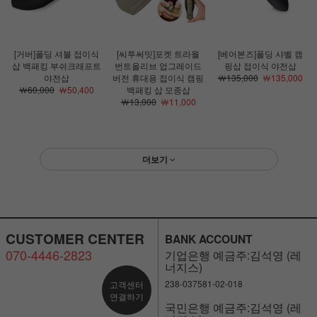
[거버]폴딩 셔블 접이식
[씨투써밋]포켓 트라월
[베어본즈]폴딩 샤벨 캠
삽 백패킹 부쉬크래프트
번트올리브 업그레이드
핑삽 접이식 야전삽
야전삽
버전 휴대용 접이식 캠핑
￦135,000
￦135,000
￦60,000
￦50,400
백패킹 삽 모종삽
￦13,000
￦11,000
더보기
CUSTOMER CENTER
BANK ACCOUNT
070-4446-2823
기업은행 예금주:김석영 (레
너지스)
238-037581-02-018
고객센터
연결하기
국민은행 예금주:김석영 (레