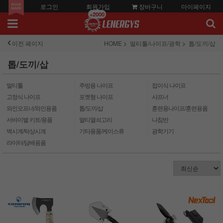
로그인
회원가입
장바구니
마이페이지
+2000
이전 페이지
HOME
멀티툴/나이프/광학
톱/도끼/삽
톱/도끼/삽
멀티툴
주방용 나이프
접이식 나이프
고정식 나이프
포켓형 나이프
샤프너
와인오프너/와인용품
톱/도끼/삽
훈련용나이프/훈련용품
서바이벌 키트/용품
멀티열쇠고리
나침반
벽시계/탁상시계
기타용품/케이스류
광학기기
라이터/담배용품