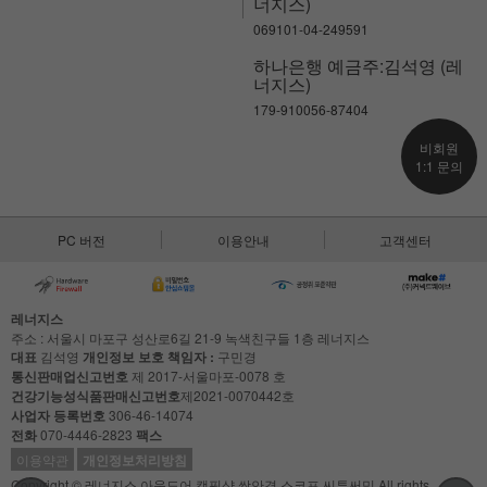
너지스)
069101-04-249591
하나은행 예금주:김석영 (레
너지스)
179-910056-87404
비회원
1:1 문의
PC 버전
이용안내
고객센터
레너지스
주소 : 서울시 마포구 성산로6길 21-9 녹색친구들 1층 레너지스
대표
김석영
개인정보 보호 책임자 :
구민경
통신판매업신고번호
제 2017-서울마포-0078 호
건강기능성식품판매신고번호
제2021-0070442호
사업자 등록번호
306-46-14074
전화
070-4446-2823
팩스
이용약관
개인정보처리방침
Copyright © 레너지스 아웃도어 캠핑샵 쌍안경 스코프 씨투써밋 All rights