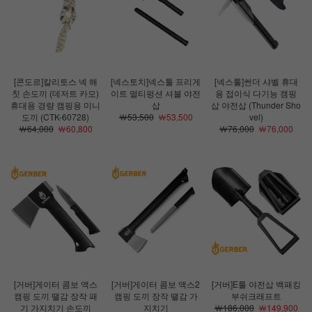
[콘도르]칼리토스 넥 해
[넥스토치]넥스툴 프리게
[넥스툴]썬더 샤벨 휴대
칫 손도끼 (데저트 카모)
이트 멀티펑션 셔블 야전
용 접이식 다기능 캠핑
휴대용 경량 캠핑용 미니
삽
삽 야전삽 (Thunder Sho
도끼 (CTK-60728)
￦53,500
￦53,500
vel)
￦64,000
￦60,800
￦76,000
￦76,000
[거버]게이터 콤보 액스
[거버]게이터 콤보 액스2
[거버]E툴 야전삽 백패킹
캠핑 도끼 땔감 장작 패
캠핑 도끼 장작 땔감 가
부쉬크래프트
기 가지치기 손도끼
지치기
￦186,000
￦149,900