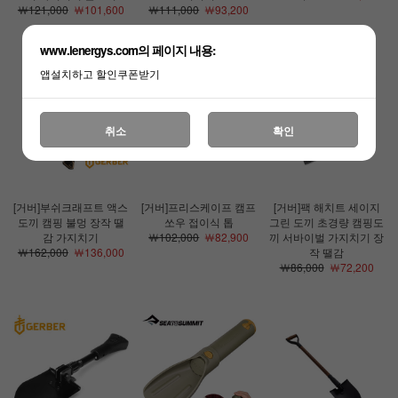
￦121,000
￦101,600
￦111,000
￦93,200
www.lenergys.com의 페이지 내용:
앱설치하고 할인쿠폰받기
취소
확인
[거버]부쉬크래프트 액스
[거버]프리스케이프 캠프
[거버]팩 해치트 세이지
도끼 캠핑 불멍 장작 땔
쏘우 접이식 톱
그린 도끼 초경량 캠핑도
감 가지치기
￦102,000
￦82,900
끼 서바이벌 가지치기 장
￦162,000
￦136,000
작 땔감
￦86,000
￦72,200