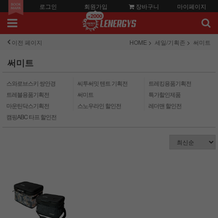
로그인
회원가입
장바구니
마이페이지
+2000
이전 페이지
HOME
세일/기획존
써미트
써미트
스와로브스키 쌍안경
씨투써밋 텐트 기획전
트레킹용품기획전
트레블용품기획전
써미트
특가할인제품
마운틴닥스기획전
스노우라인 할인전
레더맨 할인전
캠핑ABC 타프 할인전