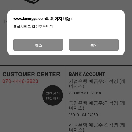
www.lenergys.com의 페이지 내용:
[써미트]마이빙고 쿨러백
보냉백
앱설치하고 할인쿠폰받기
￦99,000
￦40,850
취소
확인
CUSTOMER CENTER
BANK ACCOUNT
070-4446-2823
기업은행 예금주:김석영 (레
너지스)
238-037581-02-018
고객센터
연결하기
국민은행 예금주:김석영 (레
너지스)
069101-04-249591
하나은행 예금주:김석영 (레
너지스)