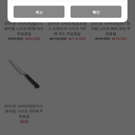
취소
확인
[라이온 사바띠에]엘리스
[라이온 사바띠에]프로방
[라이온 사바띠에]197 페
페어링 나이프 9CM 과도
스 스테이크 나이프 13C
어링 나이프 8cm 과도 주
주방용칼
M 과도 주방용칼
방용칼
￦53,000
￦53,000
￦116,000
￦116,000
￦16,000
￦16,000
[라이온 사바띠에]포지드
페어링 나이프 10CM 주
방용칼
(품절)