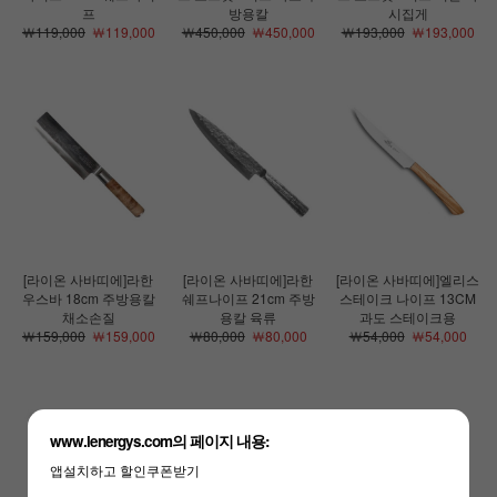
프
방용칼
시집게
￦119,000
￦119,000
￦450,000
￦450,000
￦193,000
￦193,000
[라이온 사바띠에]라한
[라이온 사바띠에]라한
[라이온 사바띠에]엘리스
우스바 18cm 주방용칼
쉐프나이프 21cm 주방
스테이크 나이프 13CM
채소손질
용칼 육류
과도 스테이크용
￦159,000
￦159,000
￦80,000
￦80,000
￦54,000
￦54,000
www.lenergys.com의 페이지 내용:
앱설치하고 할인쿠폰받기