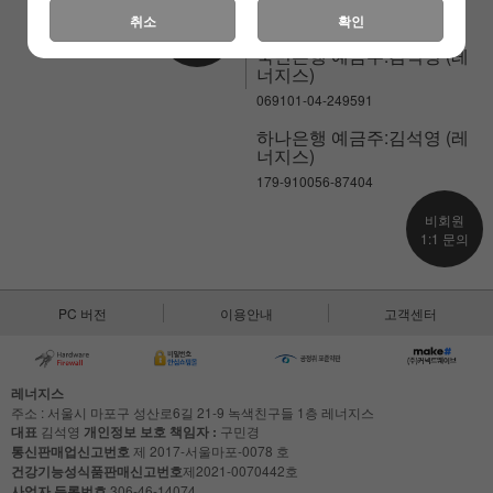
238-037581-02-018
고객센터
취소
확인
연결하기
국민은행 예금주:김석영 (레
너지스)
069101-04-249591
하나은행 예금주:김석영 (레
너지스)
179-910056-87404
비회원
1:1 문의
PC 버전
이용안내
고객센터
레너지스
주소 : 서울시 마포구 성산로6길 21-9 녹색친구들 1층 레너지스
대표
김석영
개인정보 보호 책임자 :
구민경
통신판매업신고번호
제 2017-서울마포-0078 호
건강기능성식품판매신고번호
제2021-0070442호
사업자 등록번호
306-46-14074