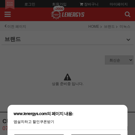
로그인
회원가입
장바구니
마이페이지
+2000
이전 페이지
HOME
브랜드
미녹스
브랜드
상품 준비중 입니다.
www.lenergys.com의 페이지 내용:
CUSTOMER CENTER
BANK ACCOUNT
앱설치하고 할인쿠폰받기
070-4446-2823
기업은행 예금주:김석영 (레
너지스)