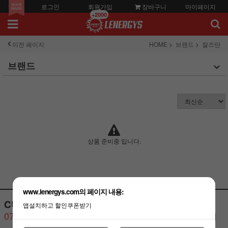
로그인
회원가입
장바구니
마이페이지
+2000
이전 페이지
HOME
브랜드
잘즈만
브랜드
상품 준비중 입니다.
www.lenergys.com의 페이지 내용:
CUSTOMER CENTER
BANK ACCOUNT
앱설치하고 할인쿠폰받기
070-4446-2823
기업은행 예금주:김석영 (레
너지스)