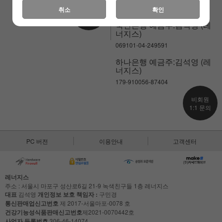
238-037581-02-018
고객센터
취소
확인
연결하기
국민은행 예금주:김석영 (레
너지스)
069101-04-249591
하나은행 예금주:김석영 (레
너지스)
179-910056-87404
비회원
1:1 문의
PC 버전
이용안내
고객센터
레너지스
주소 : 서울시 마포구 성산로6길 21-9 녹색친구들 1층 레너지스
대표
김석영
개인정보 보호 책임자 :
구민경
통신판매업신고번호
제 2017-서울마포-0078 호
건강기능성식품판매신고번호
제2021-0070442호
사업자 등록번호
306-46-14074