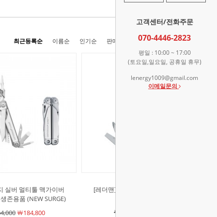
고객센터/전화주문
070-4446-2823
최근등록순
이름순
인기순
판매순
높은가격순
낮은가격순
평일 : 10:00 ~ 17:00
(토요일,일요일, 공휴일 휴무)
lenergy1009@gmail.com
이메일문의
지 실버 멀티툴 맥가이버
[레더맨]사이드킥 맥가이버 멀티툴
생존용품 (NEW SURGE)
(SIDEKICK)
￦134,000
￦93,830
4,000
￦184,800