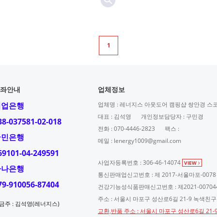
1
좌안내
업체정보
기업은행
업체명 : 레너지스 아웃도어 캠핑샵 쌍안경 스
대표 : 김석영
개인정보담당자 : 구민경
38-037581-02-018
전화 : 070-4446-2823
팩스 :
국민은행
메일 : lenergy1009@gmail.com
69101-04-249591
사업자등록번호 : 306-46-14074
VIEW
하나은행
통신판매업신고번호 : 제 2017-서울마포-0078
79-910056-87404
건강기능성식품판매신고번호 : 제2021-00704
주소 : 서울시 마포구 성산로6길 21-9 녹색친
금주 : 김석영(레너지스)
교환,반품 주소 : 서울시 마포구 성산로6길 21