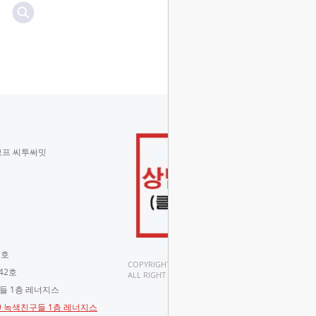
코프 씨투써밋
 호
COPYRIGHT(C).
42호
ALL RIGHT RESERVED.
구들 1층 레너지스
-9 녹색친구들 1층 레너지스