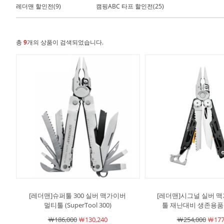
레더맨 할인전(9)
캠핑ABC 타프 할인전(25)
총
9
개의 상품이 검색되었습니다.
[레더맨]슈퍼툴 300 실버 맥가이버
[레더맨]시그널 실버 
멀티툴 (SuperTool 300)
툴 재난대비 생존용품 (
￦186,000
￦130,240
￦254,000
￦177