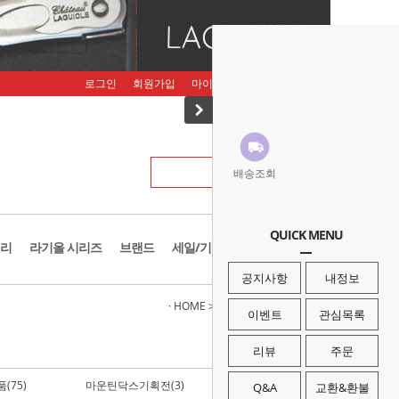
로그인
회원가입
마이페이지
주문조회
장바구니
배송조회
QUICK MENU
리
라기올 시리즈
브랜드
세일/기획존
공지사항
내정보
· HOME
>
세일/기획존
>
레더맨 할인전
이벤트
관심목록
리뷰
주문
(75)
마운틴닥스기획전(3)
스노우라인 할인전(2)
Q&A
교환&환불