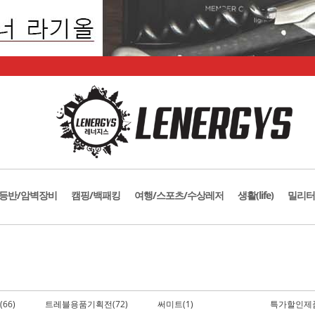
등반/암벽장비
캠핑/백패킹
여행/스포츠/수상레저
생활(life)
밀리터
66)
트레블용품기획전(72)
써미트(1)
특가할인제품