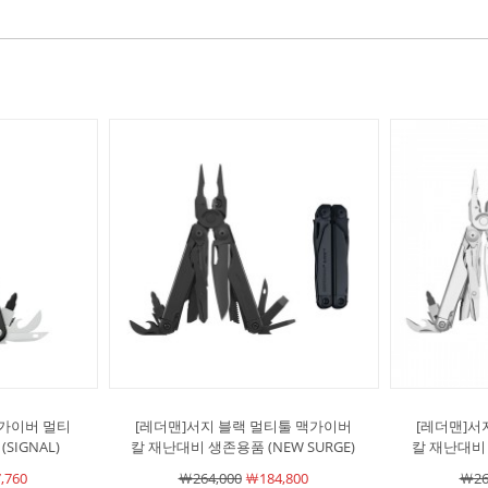
맥가이버 멀티
[레더맨]서지 블랙 멀티툴 맥가이버
[레더맨]서
SIGNAL)
칼 재난대비 생존용품 (NEW SURGE)
칼 재난대비 
,760
￦264,000
￦184,800
￦26