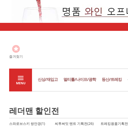
즐겨찾기
신상/재입고
멀티툴/나이프/광학
등산/트레킹
MENU
레더맨 할인전
스와로브스키 쌍안경(1)
씨투써밋 텐트 기획전(26)
트레킹용품기획전(